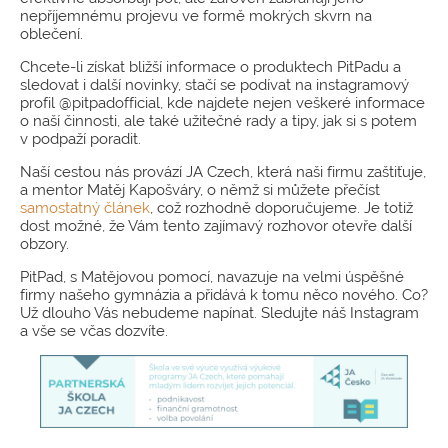
nepříjemnému projevu ve formě mokrých skvrn na
oblečení.
Chcete-li získat bližší informace o produktech PitPadu a
sledovat i další novinky, stačí se podívat na instagramový
profil @pitpadofficial, kde najdete nejen veškeré informace
o naší činnosti, ale také užitečné rady a tipy, jak si s potem
v podpaží poradit.
Naší cestou nás provází JA Czech, která naši firmu zaštiťuje,
a mentor Matěj Kapošváry, o němž si můžete přečíst
samostatný článek
, což rozhodně doporučujeme. Je totiž
dost možné, že Vám tento zajímavý rozhovor otevře další
obzory.
PitPad, s Matějovou pomocí, navazuje na velmi úspěšné
firmy našeho gymnázia a přidává k tomu něco nového. Co?
Už dlouho Vás nebudeme napínat. Sledujte náš Instagram
a vše se včas dozvíte.