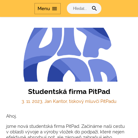
search
menu
Menu
Studentská firma PitPad
3. 11. 2023, Jan Kantor, tiskový mluvčí PitPadu
Ahoj,
jsme nová studentská firma PitPad. Začínáme naši cestu
v oblasti vývoje a výroby vložek do podpaží, které nejen
efektivně absorbují pot, ale zároveň zabraňují jeho