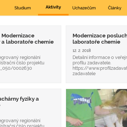
Aktivity
Studium
Uchazečům
Články
u Modernizace
Modernizace posluchá
y a laboratoře chemie
laboratoře chemie
12. 2. 2018
egrovaný regionální
Detailní informace o veře
trační číslo projektu
profilu zadavatele.
16_050/0002630
https://www.profilzadavat
zadavatele
chárny fyziky a
e
egrovaný regionální
trační číslo projektu