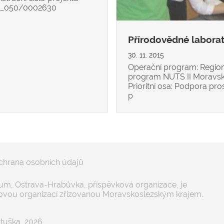
16_050/0002630
Přírodovědné laborat
30. 11. 2015
Operační program: Region
program NUTS II Moravsk
Prioritní osa: Podpora pro
p
chrana osobních údajů
m, Ostrava-Hrabůvka, příspěvková organizace, je
ovou organizací zřizovanou Moravskoslezským krajem.
tuška, 2026