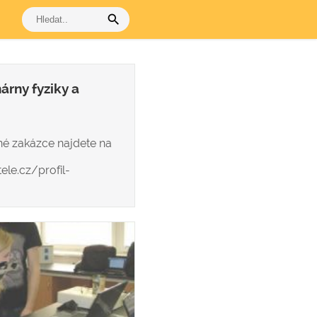
search
rny fyziky a
jné zakázce najdete na
ele.cz/profil-