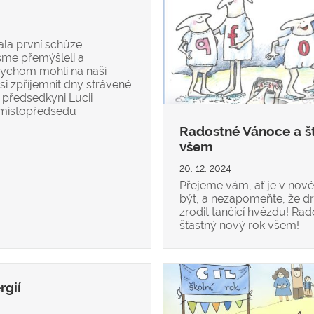
nala první schůze
sme přemýšleli a
bychom mohli na naší
si zpříjemnit dny strávené
i předsedkyni Lucii
a místopředsedu
Radostné Vánoce a šť
všem
20. 12. 2024
Přejeme vám, ať je v nov
být, a nezapomeňte, že 
zrodit tančící hvězdu! Ra
šťastný nový rok všem!
rgií