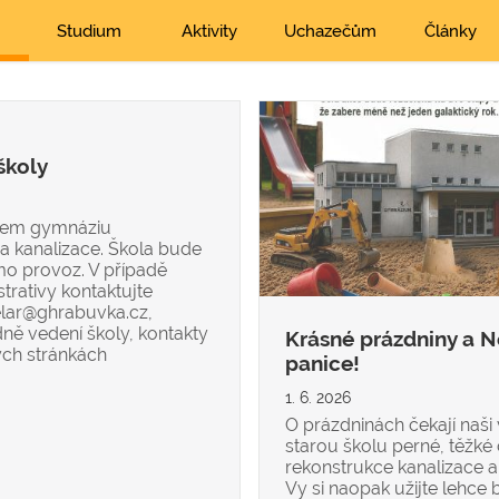
Studium
Aktivity
Uchazečům
Články
školy
ašem gymnáziu
 a kanalizace. Škola bude
mo provoz. V případě
trativy kontaktujte
celar@ghrabuvka.cz,
dně vedení školy, kontakty
Krásné prázdniny a 
ých stránkách
panice!
1. 6. 2026
O prázdninách čekají naši v
starou školu perné, těžké
rekonstrukce kanalizace a
Vy si naopak užijte lehce 