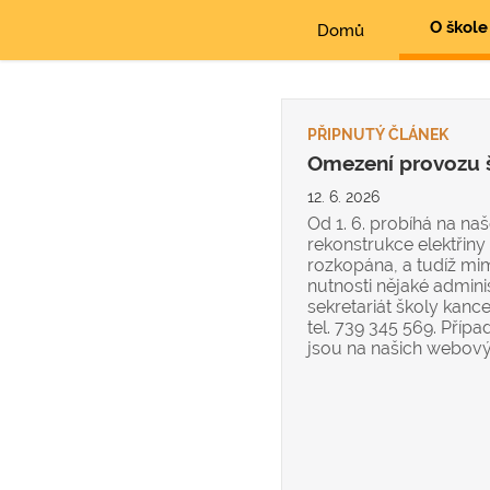
O škole
Domů
PŘIPNUTÝ ČLÁNEK
Omezení provozu 
12. 6. 2026
Od 1. 6. probíhá na n
rekonstrukce elektřiny
rozkopána, a tudíž mi
nutnosti nějaké adminis
sekretariát školy kan
tel. 739 345 569. Přípa
jsou na našich webov