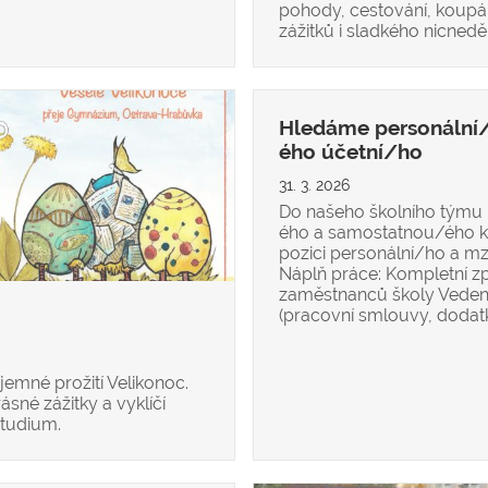
pohody, cestování, koupán
zážitků i sladkého nicneděl
Hledáme personální
ého účetní/ho
31. 3. 2026
Do našeho školního týmu
ého a samostatnou/ého k
pozici personální/ho a m
Náplň práce: Kompletní 
zaměstnanců školy Veden
(pracovní smlouvy, dodat
emné prožití Velikonoc.
ásné zážitky a vyklíčí
studium.