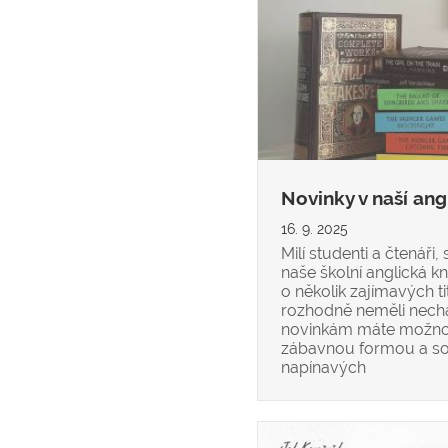
Novinky v naší ang
16. 9. 2025
Milí studenti a čtenáři
naše školní anglická k
o několik zajímavých tit
rozhodně neměli nechat
novinkám máte možnost 
zábavnou formou a so
napínavých