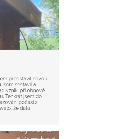
kem představil novou
u jsem sestavil a
d vznikl při obnově
iu. Tenkrát jsem do
azování počasí z
valo, že data