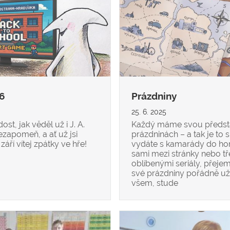
26
Prázdniny
25. 6. 2025
ost, jak věděl už i J. A.
Každý máme svou předsta
zapomeň, a ať už jsi
prázdninách – a tak je to 
září vítej zpátky ve hře!
vydáte s kamarády do hor,
sami mezi stránky nebo t
oblíbenými seriály, přejem
své prázdniny pořádně uži
všem, stude