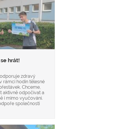
se hrát!
odporuje zdravý
 v rámci hodin tělesné
přestávek. Chceme,
t aktivně odpočívat a
ně i mimo vyučování.
odpoře společnosti