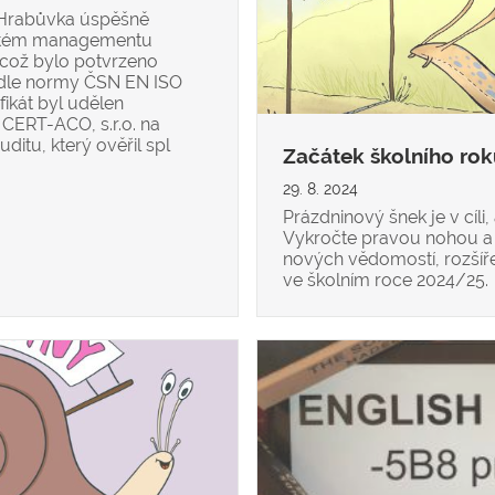
Hrabůvka úspěšně
ystém managementu
 což bylo potvrzeno
podle normy ČSN EN ISO
fikát byl udělen
 CERT-ACO, s.r.o. na
itu, který ověřil spl
Začátek školního ro
29. 8. 2024
Prázdninový šnek je v cíli,
Vykročte pravou nohou a 
nových vědomostí, rozšíř
ve školním roce 2024/25.