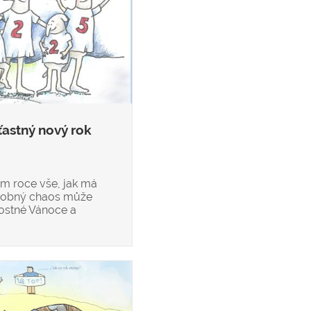
astný nový rok
ém roce vše, jak má
drobný chaos může
dostné Vánoce a