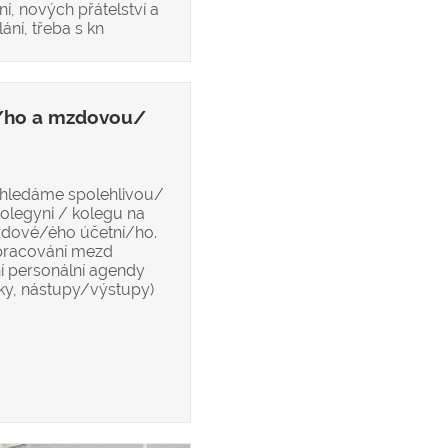
í, nových přátelství a
ání, třeba s kn
/ho a mzdovou/
 hledáme spolehlivou/
olegyni / kolegu na
zdové/ého účetní/ho.
zpracování mezd
í personální agendy
ky, nástupy/výstupy)