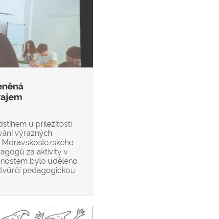
eněná
rajem
stihem u příležitosti
vání výrazných
í Moravskoslezského
agogů za aktivity v
bnostem bylo uděleno
tvůrčí pedagogickou