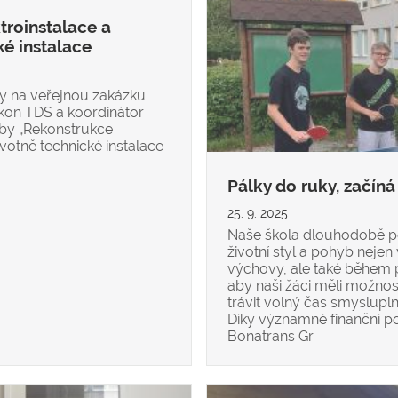
troinstalace a
ké instalace
y na veřejnou zakázku
kon TDS a koordinátor
vby „Rekonstrukce
avotně technické instalace
Pálky do ruky, začíná 
25. 9. 2025
Naše škola dlouhodobě p
životní styl a pohyb nejen
výchovy, ale také během 
aby naši žáci měli možnos
trávit volný čas smyslupl
Díky významné finanční p
Bonatrans Gr