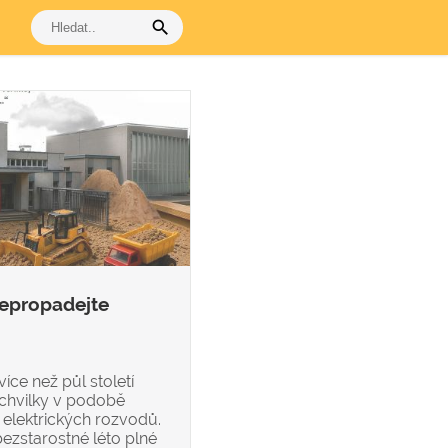
search
Nepropadejte
íce než půl století
 chvilky v podobě
 elektrických rozvodů.
bezstarostné léto plné