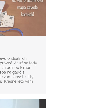
vu o ideálních
správně. Ať už se tedy
 s rodinou k moři,
řeba na gauč s
e vám, abyste si ty
li. Krásné léto vám