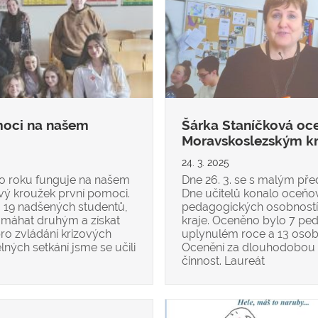
moci na našem
Šárka Staníčková oc
Moravskoslezským k
24. 3. 2025
ího roku funguje na našem
Dne 26. 3. se s malým před
ý kroužek první pomoci.
Dne učitelů konalo oceňo
o 19 nadšených studentů,
pedagogických osobnost
 pomáhat druhým a získat
kraje. Oceněno bylo 7 ped
ro zvládání krizových
uplynulém roce a 13 oso
elných setkání jsme se učili
Ocenění za dlouhodobou 
činnost. Laureát