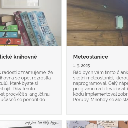
lické knihovně
Meteostanice
1. 9. 2025
, s radostí oznamujeme, že
Rád bych vám tímto člán
nihovna se opět rozrostla
školní meteostanici, ktero
ulů, které byste si
naprogramoval. Celý nápa
 ujít. Díky těmto
programu na televizi v atr
procvičit si angličtinu
kódu implementoval zobr
učasně se ponořit do
Poruby. Mnohdy se ale stá