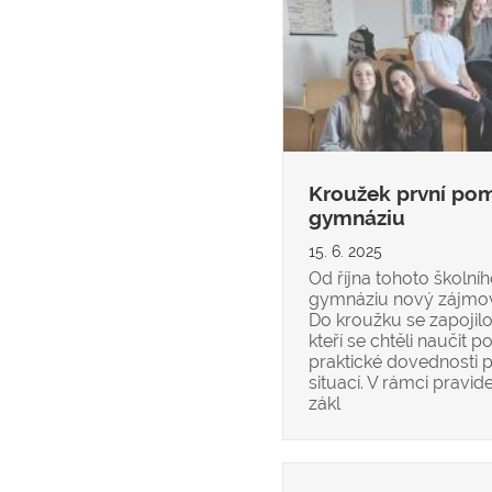
Kroužek první po
gymnáziu
15. 6. 2025
Od října tohoto školn
gymnáziu nový zájmov
Do kroužku se zapojil
kteří se chtěli naučit
praktické dovednosti p
situací. V rámci pravid
zákl