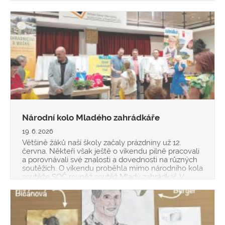
jednotných sylabů definuje vzdělávací obsah, který
od
Národní kolo Mladého zahrádkáře
19. 6. 2026
Většině žáků naší školy začaly prázdniny už 12.
června. Někteří však ještě o víkendu pilně pracovali
a porovnávali své znalosti a dovednosti na různých
soutěžích. O víkendu proběhla mimo národního kola
soutěže SOČ rovněž soutěž Mladý zahrádkář. V
národním kole naši školu a také Ost