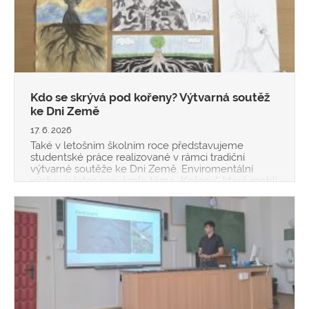
Kdo se skrývá pod kořeny? Výtvarná soutěž
ke Dni Země
17. 6. 2026
Také v letošním školním roce představujeme
studentské práce realizované v rámci tradiční
výtvarné soutěže ke Dni Země. Enviromentální
výchovu letos provázelo téma „Kořeny“, které mohli
naši žáci libovolně kreativně zpracovat. O tom, že se
mnohdy jednalo o vskutku nápad