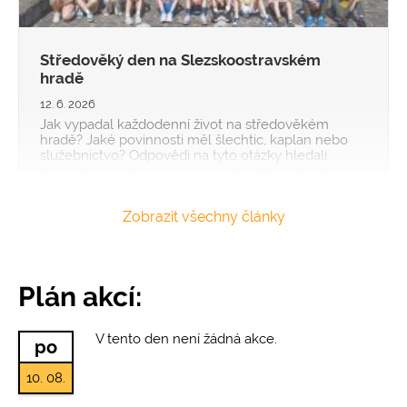
Středověký den na Slezskoostravském
hradě
12. 6. 2026
Jak vypadal každodenní život na středověkém
hradě? Jaké povinnosti měl šlechtic, kaplan nebo
služebnictvo? Odpovědi na tyto otázky hledali
studenti během edukačního programu Středověký
den na Slezskoostravském hradě, jehož cílem je
přiblížit mladým lidem život ve vrcholném
Zobrazit všechny články
středověku prostřednict
Plán akcí:
V tento den není žádná akce.
po
10. 08.