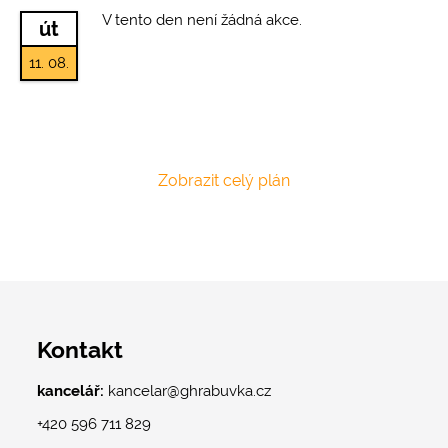
V tento den není žádná akce.
út
11. 08.
Zobrazit celý plán
Kontakt
kancelář:
kancelar@ghrabuvka.cz
+420 596 711 829