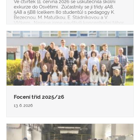
Ve čtvrtek 11. června 2026 se uskutečnila školní
exkurze do Osvětimi. Zúčastnily se jí třídy 4A8,
5A8 a 5B8 (celkem 80 studentů) s pedagogy K.
Bezecnou, M. Matuškou, E. Stádníkovou a V.
Vlčkem. Nejprve jsme navštívili koncentrační tábor
a muzeum v Auschwitz. Oproti předcházejí
Focení tříd 2025/26
13. 6. 2026