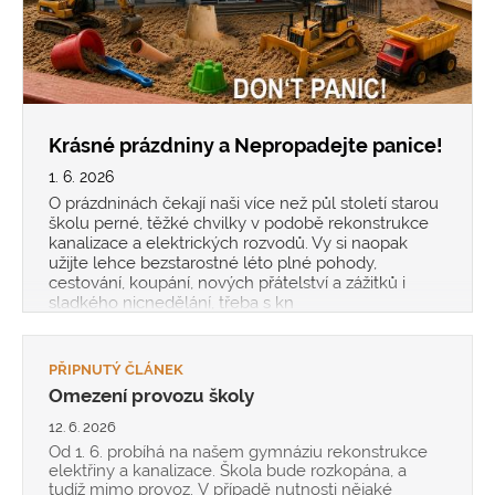
Krásné prázdniny a Nepropadejte panice!
1. 6. 2026
O prázdninách čekají naši více než půl století starou
školu perné, těžké chvilky v podobě rekonstrukce
kanalizace a elektrických rozvodů. Vy si naopak
užijte lehce bezstarostné léto plné pohody,
cestování, koupání, nových přátelství a zážitků i
sladkého nicnedělání, třeba s kn
PŘIPNUTÝ ČLÁNEK
Omezení provozu školy
12. 6. 2026
Od 1. 6. probíhá na našem gymnáziu rekonstrukce
elektřiny a kanalizace. Škola bude rozkopána, a
tudíž mimo provoz. V případě nutnosti nějaké