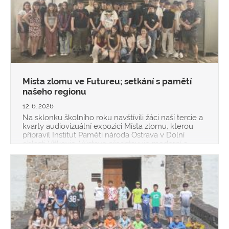
Místa zlomu ve Futureu; setkání s pamětí
našeho regionu
12. 6. 2026
Na sklonku školního roku navštívili žáci naší tercie a
kvarty audiovizuální expozici Místa zlomu, kterou
připravil Institut Paměti národa Ostrava v Dolní
oblasti Vítkovic. Výstava představuje moderní a
interaktivní způsob poznávání dějin 20. století
prostřednictvím autentických příběhů pamět