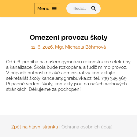
Přírodovědné
laboratoře v
search
menu
Menu
gymnáziích
Dalším vzděláváním
pedagogických
pracovníků k jejich
Omezení provozu školy
profesnímu rozvoji
12. 6. 2026, Mgr. Michaela Böhmová
Šablony
Dvakrát měř a jednou
Od 1. 6. probíhá na našem gymnáziu rekonstrukce elektřiny
řeš
a kanalizace. Škola bude rozkopána, a tudíž mimo provoz.
V případě nutnosti nějaké administrativy kontaktujte
Cesta dějinami a Cesta
sekretariát školy kancelar@ghrabuvka.cz, tel. 739 345 569.
dějinami - období
Případně vedení školy, kontakty jsou na našich webových
komunismu
stránkách. Děkujeme za pochopení.
Zpět na hlavní stránku
|
Ochrana osobních údajů