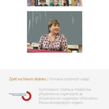
Zpět na hlavní stránku
|
Ochrana osobních údajů
Gymnázium, Ostrava-Hrabůvka,
příspěvková organizace, je
příspěvkovou organizací zřizovanou
Moravskoslezským krajem.