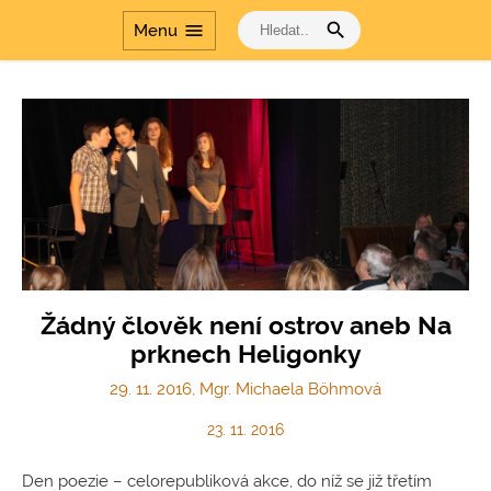
search
menu
Menu
Žádný člověk není ostrov aneb Na
prknech Heligonky
29. 11. 2016, Mgr. Michaela Böhmová
23. 11. 2016
Den poezie – celorepubliková akce, do níž se již třetím