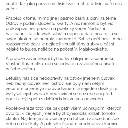
koutě. Tak jako poezie má tisíc tváří, měl totiž tisíc tváří i náš
večer.
Přispělo k tomu mimo jiné i pásmo básní a písní na téma
Ostrov v podání studentů kvarty. A nic nemohlo být víc
překvapivé než pozvat na poetický večer Nádražní
hajzlbábu, i ta zde však sehrála nepostradatelnou roli a se
svým úkolem se poprala znamenitě. Sál se opět bavil. A do
rozjásaného davu je nejlepší vpustit tóny trubky a dát si
nějaké to blues, nejlépe na počest V. Majakovského.
A protože závěr nesmí být hořký, dali jsme si karamelku.
Vlastně Karamelku, neb se jednalo o závěrečnou píseň
našeho večera.
Letušky nás sice nedopravily na ostrov jménem Člověk,
neb žádný člověk není ostrov, ale byly nám celým
večerem příjemnými průvodkyněmi a nejeden divák jistě
vyslyšel jejich výzvu k neuzavírání se do sebe ani před
poezií a být spolu s dalšími lidmi velkou pevninou.
Poděkování za toto vše pak patří všem účinkujícím, kterých
bylo tolik, že jejich jména by ztrojnásobila rozsah tohoto
článku. Najdete je ale všechny na fotkách z akce buď zde,
nebo na fb školy. A pak také členům předmětové komise