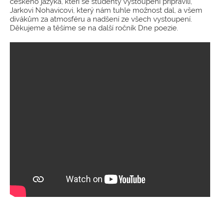
českého jazyka, kteří se studenty vystoupení připravili,
Jarkovi Nohavicovi, který nám tuhle možnost dal, a všem
divákům za atmosféru a nadšení ze všech vystoupení.
Děkujeme a těšíme se na další ročník Dne poezie.