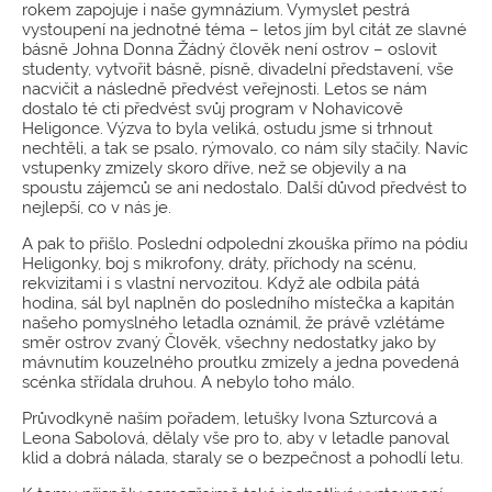
rokem zapojuje i naše gymnázium. Vymyslet pestrá
vystoupení na jednotné téma – letos jím byl citát ze slavné
básně Johna Donna Žádný člověk není ostrov – oslovit
studenty, vytvořit básně, písně, divadelní představení, vše
nacvičit a následně předvést veřejnosti. Letos se nám
dostalo té cti předvést svůj program v Nohavicově
Heligonce. Výzva to byla veliká, ostudu jsme si trhnout
nechtěli, a tak se psalo, rýmovalo, co nám síly stačily. Navíc
vstupenky zmizely skoro dříve, než se objevily a na
spoustu zájemců se ani nedostalo. Další důvod předvést to
nejlepší, co v nás je.
A pak to přišlo. Poslední odpolední zkouška přímo na pódiu
Heligonky, boj s mikrofony, dráty, příchody na scénu,
rekvizitami i s vlastní nervozitou. Když ale odbila pátá
hodina, sál byl naplněn do posledního místečka a kapitán
našeho pomyslného letadla oznámil, že právě vzlétáme
směr ostrov zvaný Člověk, všechny nedostatky jako by
mávnutím kouzelného proutku zmizely a jedna povedená
scénka střídala druhou. A nebylo toho málo.
Průvodkyně naším pořadem, letušky Ivona Szturcová a
Leona Sabolová, dělaly vše pro to, aby v letadle panoval
klid a dobrá nálada, staraly se o bezpečnost a pohodlí letu.