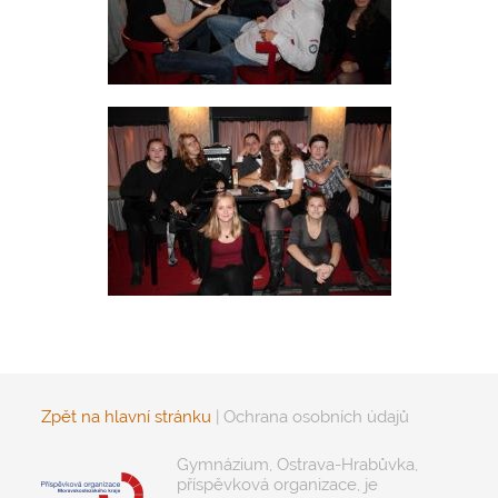
Zpět na hlavní stránku
|
Ochrana osobních údajů
Gymnázium, Ostrava-Hrabůvka,
příspěvková organizace, je