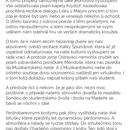
K tomu přispěly samozřejmě také jednotlivá vystoupení.
Vše odstartovala píseň kapely Kryštof, následovala
procítěná recitace dialogu Lišky s Malým princem o tom,
zda je dobré být sám, nebo je veselejší někoho si ochočit.
O střetu básníků z ostrova poezie s těmi prokletými, na
ostrov nevpuštěnými, a lidmi nespokojenými se svým
údělem nám odehrál hru ve verších dramatický kroužek.
O tom, že k našim akcím nezavírají dveře ani naši
absolventi, svědčí recitace Katky Špundové, která ač již
úspěšně odmaturovala, na naše kulturní vystoupení se
ráda vrací. A protože jsme Ostraváci, nemohla chybět ani
píseň ostravského písničkáře Mendoše, která nás zavedla
do Muzikantského nebe. A z Muzikantského nebe do
ostrého souboje dvou sourozenců, naštěstí jen virtuálního. I
o tom totiž dokážou napsat krásný příběh naši studenti.
A přestože říct o někom, že je jako stín, nezní moc
pozitivně, v případě našeho stínového divadla to neplatilo.
Sondou do studentského života i života na Madeiře se
bavili se všichni v sále.
Pestrobarevnými kostýmy pak stíny vystřídaly naše dvě
letušky, které zpestřily let dynamickou pantomimou. A
atmosféra a nálady se rychle střídaly. Do smutečního tónu
nás dostaly Charlieho vzpomínky z knihy Ten, kdo stojí v