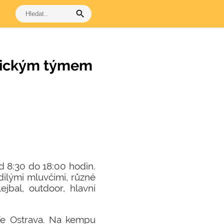
search
erickým týmem
d 8:30 do 18:00 hodin.
dilými mluvčími, různé
lejbal, outdoor, hlavní
ife Ostrava. Na kempu