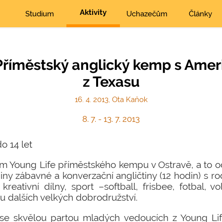
Aktivity
Studium
Uchazečům
Články
 Příměstský anglický kemp s Am
z Texasu
16. 4. 2013, Ota Kaňok
8. 7. - 13. 7. 2013
do 14 let
m Young Life příměstského kempu v Ostravě, a to o
iny zábavné a konverzační angličtiny (12 hodin) s ro
reativní dílny, sport –softball, frisbee, fotbal, vo
 dalších velkých dobrodružství.
 se skvělou partou mladých vedoucích z Young L