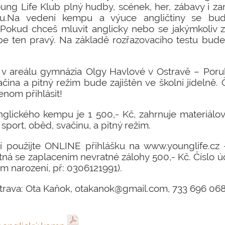
ung Life Klub plný hudby, scének, her, zábavy i za
du.Na vedení kempu a výuce angličtiny se bud
Pokud chceš mluvit anglicky nebo se jakýmkoliv 
be ten pravý. Na základě rozřazovacího testu bude
 areálu gymnázia Olgy Havlové v Ostravě – Porub
čina a pitný režim bude zajištěn ve školní jídelně.
jenom přihlásit!
glického kempu je 1 500,- Kč, zahrnuje materiálo
 sport, oběd, svačinu, a pitný režim.
ení použijte ONLINE přihlášku na www.younglife.cz 
atná se zaplacením nevratné zálohy 500,- Kč. Číslo
 narození, př: 0306121991).
strava: Ota Kaňok, otakanok@gmail.com, 733 696 06