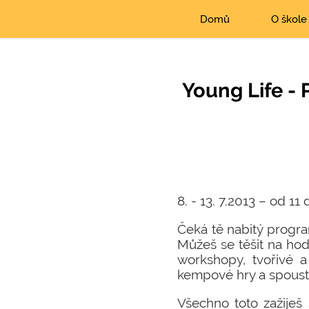
Domů
O škole
Young Life -
8. - 13. 7.2013 – od 11 
Čeká tě nabitý progra
Můžeš se těšit na hod
workshopy, tvořivé a k
kempové hry a spoustu
Všechno toto zažiješ