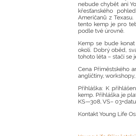
nebude chybět ani Yo
křesťanského pohle
Američanů z Texasu. 
tento kemp je pro te
podle tvé úrovně.
Kemp se bude konat v
okolí. Dobrý oběd, sva
tohoto léta – stačí se 
Cena Příměstského an
angličtiny, workshopy,
Přihláška: K přihláš
kemp. Přihláška je pl
KS—308, VS– 03+datum
Kontakt Young Life O