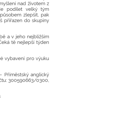
myšlení nad životem z
e podílet velký tým
způsobem zlepšit, pak
š přiřazen do skupiny
ě a v jeho nejbližším
 Čeká tě nejlepší týden
vé vybavení pro výuku
– Příměstský anglický
 účtu: 300590663/0300,
8