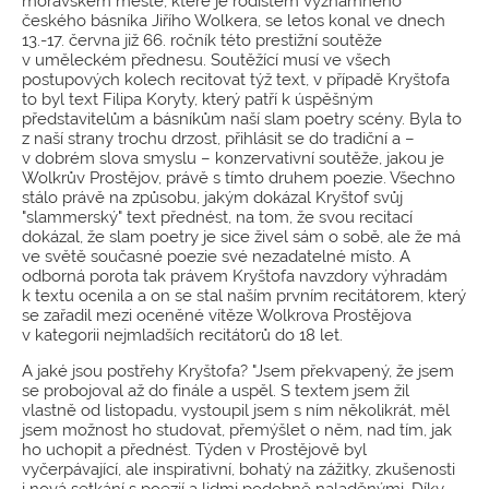
moravském městě, které je rodištěm významného
českého básníka Jiřího Wolkera, se letos konal ve dnech
13.-17. června již 66. ročník této prestižní soutěže
v uměleckém přednesu. Soutěžící musí ve všech
postupových kolech recitovat týž text, v případě Kryštofa
to byl text Filipa Koryty, který patří k úspěšným
představitelům a básníkům naší slam poetry scény. Byla to
z naší strany trochu drzost, přihlásit se do tradiční a –
v dobrém slova smyslu – konzervativní soutěže, jakou je
Wolkrův Prostějov, právě s tímto druhem poezie. Všechno
stálo právě na způsobu, jakým dokázal Kryštof svůj
"slammerský" text přednést, na tom, že svou recitací
dokázal, že slam poetry je sice živel sám o sobě, ale že má
ve světě současné poezie své nezadatelné místo. A
odborná porota tak právem Kryštofa navzdory výhradám
k textu ocenila a on se stal naším prvním recitátorem, který
se zařadil mezi oceněné vítěze Wolkrova Prostějova
v kategorii nejmladších recitátorů do 18 let.
A jaké jsou postřehy Kryštofa? "Jsem překvapený, že jsem
se probojoval až do finále a uspěl. S textem jsem žil
vlastně od listopadu, vystoupil jsem s ním několikrát, měl
jsem možnost ho studovat, přemýšlet o něm, nad tím, jak
ho uchopit a přednést. Týden v Prostějově byl
vyčerpávající, ale inspirativní, bohatý na zážitky, zkušenosti
i nová setkání s poezií a lidmi podobně naladěnými. Díky