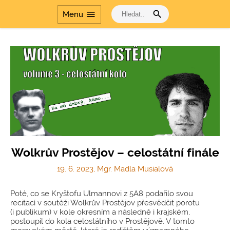
search
menu
Menu
Wolkrův Prostějov – celostátní finále
19. 6. 2023, Mgr. Madla Musialová
Poté, co se Kryštofu Ulmannovi z 5A8 podařilo svou
recitací v soutěži Wolkrův Prostějov přesvědčit porotu
(i publikum) v kole okresním a následně i krajském,
postoupil do kola celostátního v Prostějově. V tomto