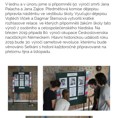
V lednu a v únoru jsme si připomněli 50. výročí smrti Jana
Palacha a Jana Zajíce. Předmětová komise dějepisu
připravila nástěnku ve vestibulu školy. Vyučující dějepisu
Vojtěch Vlček a Dagmar Štensová vytvořili krátké
rozhlasové relace, ve kterých připomněli žákům školy tato
výročí z osobního a celospolečenského hlediska. Na
březen 2019 připadá 80. výročí okupace Československa
nacistickým Německem. Hlavní historickou událostí roku
2019 bude 30. výročí sametové revoluce, kterému bude
věnováno Setkání s historií každoročně připravované na
přelomu října a listopadu.