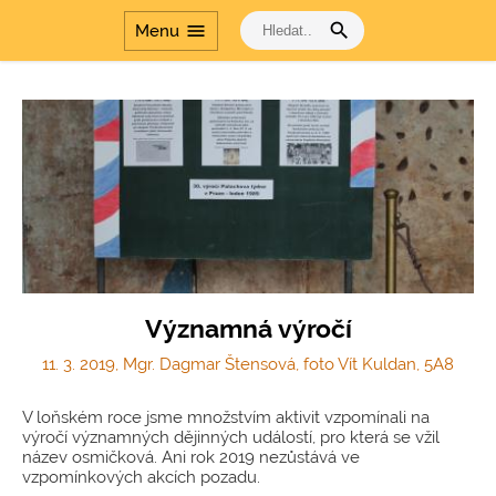
search
menu
Menu
Významná výročí
11. 3. 2019, Mgr. Dagmar Štensová, foto Vít Kuldan, 5A8
V loňském roce jsme množstvím aktivit vzpomínali na
výročí významných dějinných událostí, pro která se vžil
název osmičková. Ani rok 2019 nezůstává ve
vzpomínkových akcích pozadu.