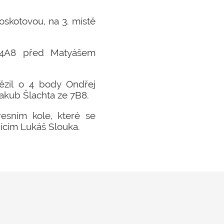
skotovou, na 3. místě
 4A8 před Matyášem
ítězil o 4 body Ondřej
Jakub Šlachta ze 7B8.
resním kole, které se
jícím Lukáš Slouka.