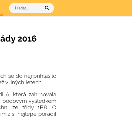
search
iády 2016
h se do něj přihlásilo
ž v jiných letech.
ii A, která zahrnovala
ným bodovým výsledkem
chni ze třídy 1B8. O
miž si nejlépe poradil