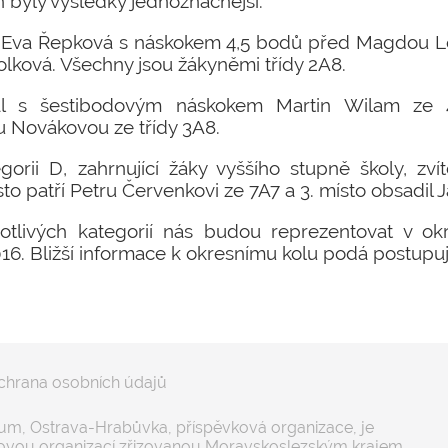
h byly výsledky jednoznačnější.
ila Eva Řepková s náskokem 4,5 bodů před Magdou Lo
olková. Všechny jsou žákyněmi třídy 2A8.
val s šestibodovým náskokem Martin Wilam ze
 Novákovou ze třídy 3A8.
egorii D, zahrnující žáky vyššího stupně školy, zv
to patří Petru Červenkovi ze 7A7 a 3. místo obsadil 
notlivých kategorií nás budou reprezentovat v ok
016. Bližší informace k okresnímu kolu podá postupu
chrana osobních údajů
m, Ostrava-Hrabůvka, příspěvková organizace, je
ovou organizací zřizovanou Moravskoslezským krajem.