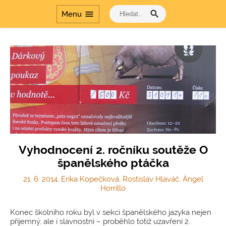
search
menu
Menu
Vyhodnocení 2. ročníku soutěže O
španělského ptáčka
21. 6. 2014, Erika Kopečková, Rostislav Hlaváč, Ángel
Horrillo
Konec školního roku byl v sekci španělského jazyka nejen
příjemný, ale i slavnostní – proběhlo totiž uzavření 2.