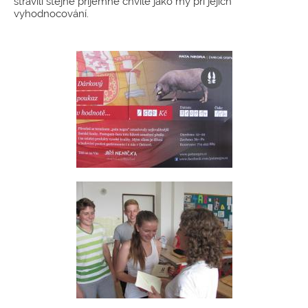
strávili stejně příjemné chvíle jako my při jejich
vyhodnocování.