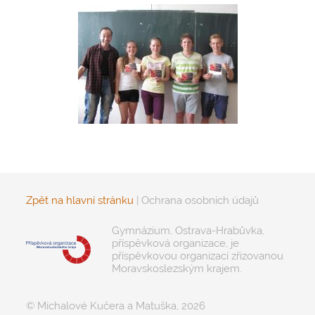
Zpět na hlavní stránku
|
Ochrana osobních údajů
Gymnázium, Ostrava-Hrabůvka,
příspěvková organizace, je
příspěvkovou organizací zřizovanou
Moravskoslezským krajem.
© Michalové Kučera a Matuška, 2026