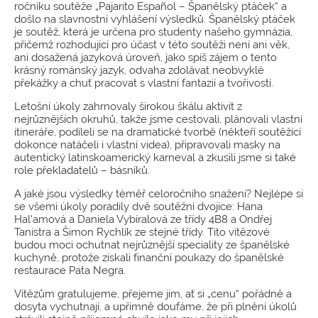
ročníku soutěže „Pajarito Español – Španělský ptáček“ a
došlo na slavnostní vyhlášení výsledků. Španělský ptáček
je soutěž, která je určena pro studenty našeho gymnázia,
přičemž rozhodující pro účast v této soutěži není ani věk,
ani dosažená jazyková úroveň, jako spíš zájem o tento
krásný románský jazyk, odvaha zdolávat neobvyklé
překážky a chuť pracovat s vlastní fantazií a tvořivostí.
Letošní úkoly zahrnovaly širokou škálu aktivit z
nejrůznějších okruhů, takže jsme cestovali, plánovali vlastní
itineráře, podíleli se na dramatické tvorbě (někteří soutěžící
dokonce natáčeli i vlastní videa), připravovali masky na
autentický latinskoamerický karneval a zkusili jsme si také
role překladatelů – básníků.
A jaké jsou výsledky téměř celoročního snažení? Nejlépe si
se všemi úkoly poradily dvě soutěžní dvojice: Hana
Hal'amová a Daniela Vybíralová ze třídy 4B8 a Ondřej
Tanistra a Šimon Rychlík ze stejné třídy. Tito vítězové
budou moci ochutnat nejrůznější speciality ze španělské
kuchyně, protože získali finanční poukazy do španělské
restaurace Pata Negra.
Vítězům gratulujeme, přejeme jim, ať si „cenu“ pořádně a
dosyta vychutnají, a upřímně doufáme, že při plnění úkolů