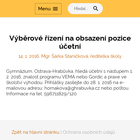
Přírodovědné
laboratoře v
search
menu
Menu
gymnáziích
Dalším vzděláváním
pedagogických
pracovníků k jejich
Výběrové řízení na obsazení pozice
profesnímu rozvoji
účetní
Šablony
14. 1. 2016, Mgr. Šárka Staníčková, ředitelka školy
Dvakrát měř a jednou
řeš
Gymnázium, Ostrava-Hrabůvka, hledá účetní s nástupem 1.
Cesta dějinami a Cesta
2. 2016, znalost programu VEMA nebo Gordic a praxe ve
dějinami - období
školství výhodou. Přihlášky zasílejte do 28. 1. 2016 na e-
komunismu
mailovou adresu: hornakova@ghrabuvka.cz nebo poštou.
Informace na tel. 596711829/120.
Zpět na hlavní stránku
|
Ochrana osobních údajů