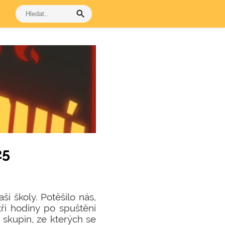
search
25
ší školy. Potěšilo nás,
tři hodiny po spuštění
 skupin, ze kterých se