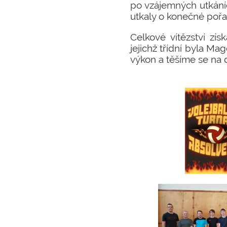
po vzájemných utkáníc
utkaly o konečné pořa
Celkové vítězství zí
jejichž třídní byla 
výkon a těšíme se na d