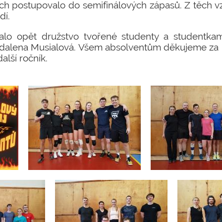
h postupovalo do semifinálových zápasů. Z těch vzn
dí.
skalo opět družstvo tvořené studenty a studentka
Magdalena Musialová. Všem absolventům děkujeme za
alší ročník.