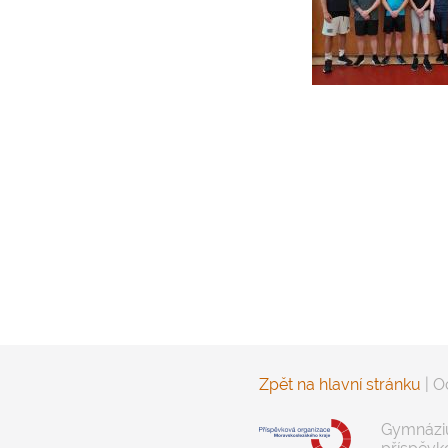
Zpět na hlavní stránku
|
O
Gymnáziu