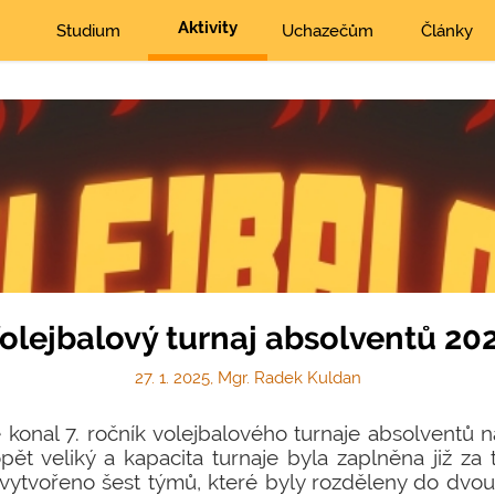
Aktivity
Studium
Uchazečům
Články
olejbalový turnaj absolventů 20
27. 1. 2025, Mgr. Radek Kuldan
konal 7. ročník volejbalového turnaje absolventů na
pět veliký a kapacita turnaje byla zaplněna již za 
 vytvořeno šest týmů, které byly rozděleny do dvou