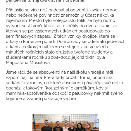
pandemie turnaj dvakrát nemohl konat.
Přihlásilo se více než padesát absolventů, avšak nemoc
nebo nečekané povinnosti znemožnily účast několika
zájemcům. Přesto bylo volejbalistů tolik, že bylo nutno
vytvořit šest týmů, které se rozdělily do dvou skupin, ze
kterých se po vzájemných utkáních postupovalo do
semifinálových zápasů. Z těch vznikly dvojice, které se
utkaly o konečné pořadí. Dohromady se odehrálo jedenáct
utkání a celkovým vítězem se stejně jako ve všech
minulých ročnících stalo družstvo tvořené studenty a
studentkami ročníku 2004–2012, jejichž třídní byla
Magdalena Musialová.
Jsme rádi, že se absolventi na naši školu vracejí a rádi
vzpomínají na léta, která tady prožili. Turnaj připomíná
setkání širší rodiny, na které absolventi přivádějí i své děti a
dochází k takovým "kouzelným" okamžikům, kdy si
maminka-absolventka odskočí z palubovky nakrmit svého
kojence a vzápětí pokračuje ve hře.