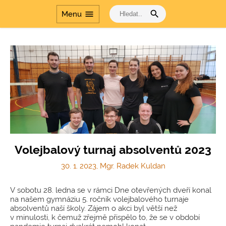
search
menu
Menu
Volejbalový turnaj absolventů 2023
30. 1. 2023, Mgr. Radek Kuldan
V sobotu 28. ledna se v rámci Dne otevřených dveří konal
na našem gymnáziu 5. ročník volejbalového turnaje
absolventů naší školy. Zájem o akci byl větší než
v minulosti, k čemuž zřejmě přispělo to, že se v období