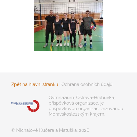
Zpět na hlavní stránku
|
Ochrana osobních údajů
Gymnázium, Ostrava-Hrabůvka,
příspěvková organizace, je
příspěvkovou organizací zřizovanou
Moravskoslezským krajem.
© Michalové Kučera a Matuška, 2026