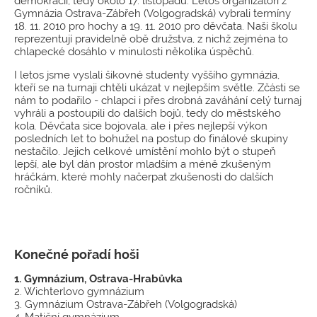
demokracii, tedy okolo 17. listopadu. Letos organizátoři z
Gymnázia Ostrava-Zábřeh (Volgogradská) vybrali termíny
18. 11. 2010 pro hochy a 19. 11. 2010 pro děvčata. Naši školu
reprezentují pravidelně obě družstva, z nichž zejména to
chlapecké dosáhlo v minulosti několika úspěchů.
I letos jsme vyslali šikovné studenty vyššího gymnázia,
kteří se na turnaji chtěli ukázat v nejlepším světle. Zčásti se
nám to podařilo - chlapci i přes drobná zaváhání celý turnaj
vyhráli a postoupili do dalších bojů, tedy do městského
kola. Děvčata sice bojovala, ale i přes nejlepší výkon
posledních let to bohužel na postup do finálové skupiny
nestačilo. Jejich celkové umístění mohlo být o stupeň
lepší, ale byl dán prostor mladším a méně zkušeným
hráčkám, které mohly načerpat zkušenosti do dalších
ročníků.
Konečné pořadí hoši
1.
Gymnázium, Ostrava-Hrabůvka
2. Wichterlovo gymnázium
3. Gymnázium Ostrava-Zábřeh (Volgogradská)
4. Matiční gymnázium