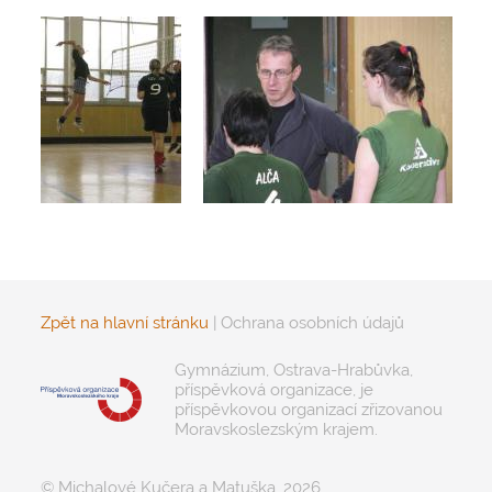
Zpět na hlavní stránku
|
Ochrana osobních údajů
Gymnázium, Ostrava-Hrabůvka,
příspěvková organizace, je
příspěvkovou organizací zřizovanou
Moravskoslezským krajem.
© Michalové Kučera a Matuška, 2026