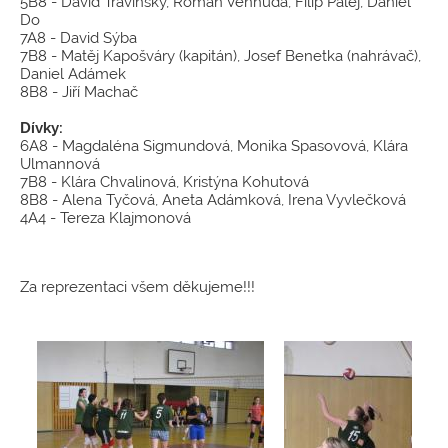
5B8 - David Travinský, Roman Venhuda, Filip Palej, Daniel
Do
7A8 - David Sýba
7B8 - Matěj Kapošváry (kapitán), Josef Benetka (nahrávač),
Daniel Adámek
8B8 - Jiří Machač
Dívky:
6A8 - Magdaléna Sigmundová, Monika Spasovová, Klára
Ulmannová
7B8 - Klára Chvalinová, Kristýna Kohutová
8B8 - Alena Tyčová, Aneta Adámková, Irena Vyvlečková
4A4 - Tereza Klajmonová
Za reprezentaci všem děkujeme!!!