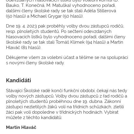
Bauko, T. Konečná, M. Matuška) vyhodnoceno pořadí,
dalšími členy školské rady se tak stali Adéla Stillerová
(50 hlasů) a Michael Grygar (50 hlasů).
Dne 19. 4. 2023 pak proběhly volby dvou zástupců rodičů,
resp. plnoletých studentů. Po sečtení odevzdaných
hlasovacích lístků bylo vyhodnoceno pořadí, dalšími členy
školské rady se tak stali Tomáš Klimek (94 hlasů) a Martin
Hlaváč (81 hlasů).
Děkujeme všem za volební účast a těšíme se na spolupráci
s novými členy školské rady.
Kandidáti
Stávající Školské radě končí funkční období, čekají nás tedy
volby nových zástupců. Volby dvou zástupců z řad rodičů a
plnoletých studentů proběhnou dne 19. dubna. Zákonní
zástupci nezletilých žáků volí na třídních schůzkách, zletilí
žáci pak volí dopoledne v třídnických hodinách. Vybírat
můžete z těchto kandidátů:
Martin Hlaváč