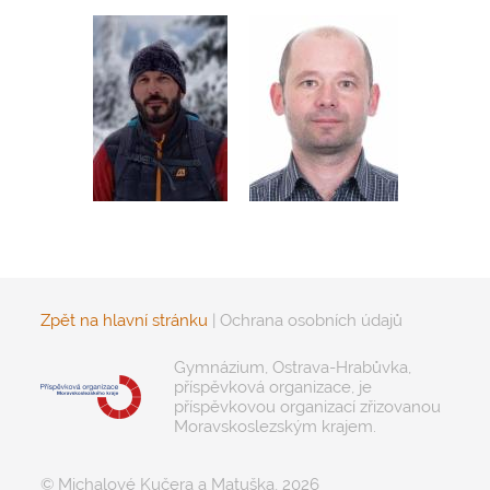
Zpět na hlavní stránku
|
Ochrana osobních údajů
Gymnázium, Ostrava-Hrabůvka,
příspěvková organizace, je
příspěvkovou organizací zřizovanou
Moravskoslezským krajem.
© Michalové Kučera a Matuška, 2026