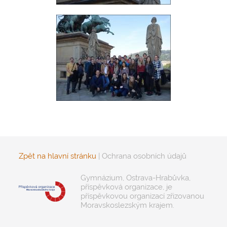
Zpět na hlavní stránku
|
Ochrana osobních údajů
Gymnázium, Ostrava-Hrabůvka,
příspěvková organizace, je
příspěvkovou organizací zřizovanou
Moravskoslezským krajem.