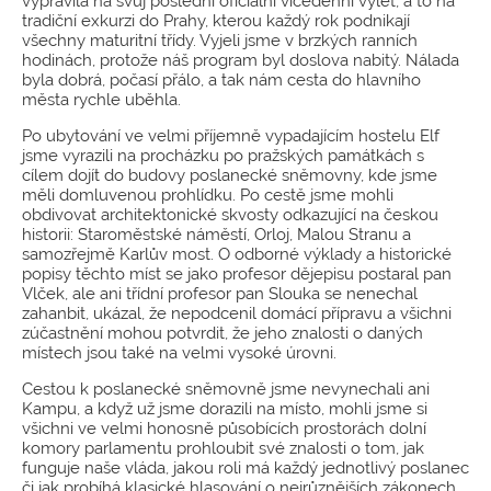
vypravila na svůj poslední oficiální vícedenní výlet, a to na
tradiční exkurzi do Prahy, kterou každý rok podnikají
všechny maturitní třídy. Vyjeli jsme v brzkých ranních
hodinách, protože náš program byl doslova nabitý. Nálada
byla dobrá, počasí přálo, a tak nám cesta do hlavního
města rychle uběhla.
Po ubytování ve velmi příjemně vypadajícím hostelu Elf
jsme vyrazili na procházku po pražských památkách s
cílem dojít do budovy poslanecké sněmovny, kde jsme
měli domluvenou prohlídku. Po cestě jsme mohli
obdivovat architektonické skvosty odkazující na českou
historii: Staroměstské náměstí, Orloj, Malou Stranu a
samozřejmě Karlův most. O odborné výklady a historické
popisy těchto míst se jako profesor dějepisu postaral pan
Vlček, ale ani třídní profesor pan Slouka se nenechal
zahanbit, ukázal, že nepodcenil domácí přípravu a všichni
zúčastnění mohou potvrdit, že jeho znalosti o daných
místech jsou také na velmi vysoké úrovni.
Cestou k poslanecké sněmovně jsme nevynechali ani
Kampu, a když už jsme dorazili na místo, mohli jsme si
všichni ve velmi honosně působících prostorách dolní
komory parlamentu prohloubit své znalosti o tom, jak
funguje naše vláda, jakou roli má každý jednotlivý poslanec
či jak probíhá klasické hlasování o nejrůznějších zákonech.