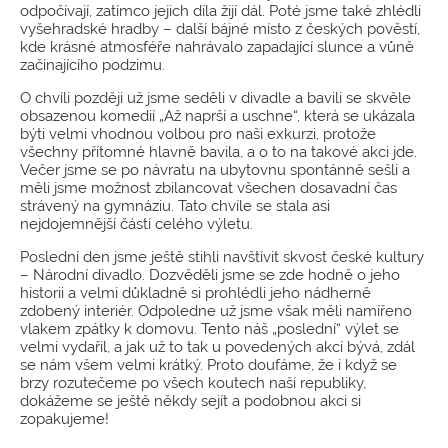
odpočívají, zatímco jejich díla žijí dál. Poté jsme také zhlédli
vyšehradské hradby – další bájné místo z českých pověstí,
kde krásné atmosféře nahrávalo zapadající slunce a vůně
začínajícího podzimu.
O chvíli později už jsme seděli v divadle a bavili se skvěle
obsazenou komedií „Až naprší a uschne“, která se ukázala
býti velmi vhodnou volbou pro naši exkurzi, protože
všechny přítomné hlavně bavila, a o to na takové akci jde.
Večer jsme se po návratu na ubytovnu spontánně sešli a
měli jsme možnost zbilancovat všechen dosavadní čas
strávený na gymnáziu. Tato chvíle se stala asi
nejdojemnější částí celého výletu.
Poslední den jsme ještě stihli navštívit skvost české kultury
– Národní divadlo. Dozvěděli jsme se zde hodně o jeho
historii a velmi důkladně si prohlédli jeho nádherně
zdobený interiér. Odpoledne už jsme však měli namířeno
vlakem zpátky k domovu. Tento náš „poslední“ výlet se
velmi vydařil, a jak už to tak u povedených akcí bývá, zdál
se nám všem velmi krátký. Proto doufáme, že i když se
brzy rozutečeme po všech koutech naší republiky,
dokážeme se ještě někdy sejít a podobnou akci si
zopakujeme!