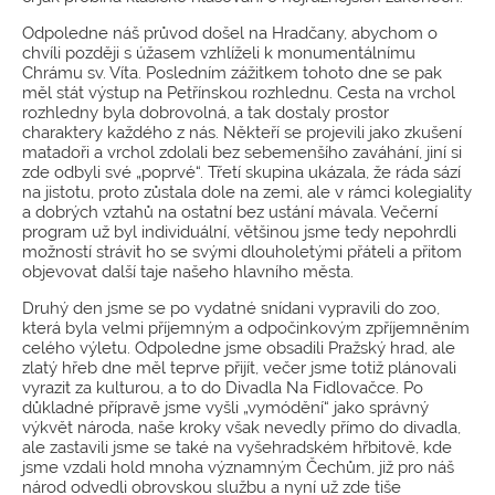
Odpoledne náš průvod došel na Hradčany, abychom o
chvíli později s úžasem vzhlíželi k monumentálnímu
Chrámu sv. Víta. Posledním zážitkem tohoto dne se pak
měl stát výstup na Petřínskou rozhlednu. Cesta na vrchol
rozhledny byla dobrovolná, a tak dostaly prostor
charaktery každého z nás. Někteří se projevili jako zkušení
matadoři a vrchol zdolali bez sebemenšího zaváhání, jiní si
zde odbyli své „poprvé“. Třetí skupina ukázala, že ráda sází
na jistotu, proto zůstala dole na zemi, ale v rámci kolegiality
a dobrých vztahů na ostatní bez ustání mávala. Večerní
program už byl individuální, většinou jsme tedy nepohrdli
možností strávit ho se svými dlouholetými přáteli a přitom
objevovat další taje našeho hlavního města.
Druhý den jsme se po vydatné snídani vypravili do zoo,
která byla velmi příjemným a odpočinkovým zpříjemněním
celého výletu. Odpoledne jsme obsadili Pražský hrad, ale
zlatý hřeb dne měl teprve přijít, večer jsme totiž plánovali
vyrazit za kulturou, a to do Divadla Na Fidlovačce. Po
důkladné přípravě jsme vyšli „vymódění“ jako správný
výkvět národa, naše kroky však nevedly přímo do divadla,
ale zastavili jsme se také na vyšehradském hřbitově, kde
jsme vzdali hold mnoha významným Čechům, již pro náš
národ odvedli obrovskou službu a nyní už zde tiše