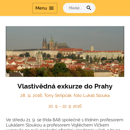
search
menu
Menu
Vlastivědná exkurze do Prahy
28. 11. 2016, Tony Skřipčák, foto Lukáš Slouka
20. 9. - 22. 9. 2016
Ve středu 21. 9. se třída 8A8 společně s třídním profesorem
Lukášem Sloukou a profesorem Vojtěchem Vlčkem