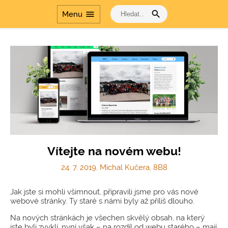
řeš
search
menu
Menu
Cesta dějinami a Cesta
dějinami - období
komunismu
Vítejte na novém webu!
24. 7. 2019, Michal Kučera, 8B8
Jak jste si mohli všimnout, připravili jsme pro vás nové
webové stránky. Ty staré s námi byly až příliš dlouho.
Na nových stránkách je všechen skvělý obsah, na který
jste byli zvyklí, nyní však – na rozdíl od webu starého – mají