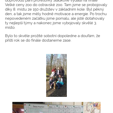
doprovodu paní profesorky Sládkové vydala na finále
Velké ceny zoo do ostravské zoo. Tam jsme se probojovaly
díky 8. místu ze 150 družstev v základním kole. Byl pěkný
den, a tak jsme měly hodně motivace a energie. Po trochu
nepovedeném začátku jsme pomalu, ale jistě dotahovaly
ty nejlepší týmy a nakonec jsme vybojovaly skvělé 3.
místo.
Bylo to skvěle prožité sobotní dopoledne a doufám, že
příští rok se do finále dostaneme zase.