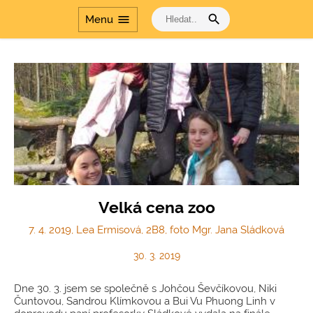
search
menu
Menu
Velká cena zoo
7. 4. 2019, Lea Ermisová, 2B8, foto Mgr. Jana Sládková
30. 3. 2019
Dne 30. 3. jsem se společně s Johčou Ševčíkovou, Niki
Čuntovou, Sandrou Klímkovou a Bui Vu Phuong Linh v