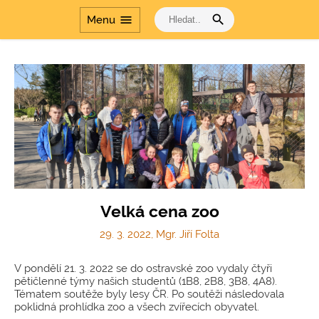
komunismu
search
menu
Menu
Velká cena zoo
29. 3. 2022, Mgr. Jiří Folta
V pondělí 21. 3. 2022 se do ostravské zoo vydaly čtyři
pětičlenné týmy našich studentů (1B8, 2B8, 3B8, 4A8).
Tématem soutěže byly lesy ČR. Po soutěži následovala
poklidná prohlídka zoo a všech zvířecích obyvatel.