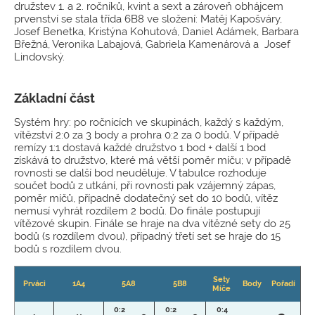
družstev 1. a 2. ročníků, kvint a sext a zároveň obhájcem
prvenství se stala třída 6B8 ve složení: Matěj Kapošváry,
Josef Benetka, Kristýna Kohutová, Daniel Adámek, Barbara
Břežná, Veronika Labajová, Gabriela Kamenárová a Josef
Lindovský.
Základní část
Systém hry: po ročnících ve skupinách, každý s každým,
vítězství 2:0 za 3 body a prohra 0:2 za 0 bodů. V případě
remízy 1:1 dostavá každé družstvo 1 bod + další 1 bod
získává to družstvo, které má větší poměr míču; v případě
rovnosti se další bod neuděluje. V tabulce rozhoduje
součet bodů z utkání, při rovnosti pak vzájemný zápas,
poměr míčů, případně dodatečný set do 10 bodů, vítěz
nemusí vyhrát rozdílem 2 bodů. Do finále postupují
vítězové skupin. Finále se hraje na dva vítězné sety do 25
bodů (s rozdílem dvou), případný třetí set se hraje do 15
bodů s rozdílem dvou.
Sety
Prváci
1A4
5A8
5B8
Body
Pořadí
Míče
0:2
0:2
0:4