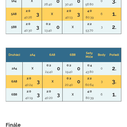
3.
0
0
1A4
X
0
26:40
30:40
56:80
2:0
2:0
4:0
1.
3
3
5A8
X
6
40:26
40:13
80:39
2:0
0:2
2:2
2.
3
0
5B8
X
3
40:30
13:40
53:70
Sety
Druháci
2A4
6A8
6B8
Body
Pořadí
Míče
0:2
0:2
0:4
2.
0
0
2A4
X
0
24:40
19:40
43:80
2:0
0:2
2:2
3.
3
0
6A8
X
3
40:24
20:40
60:64
2:0
2:0
4:0
1.
3
3
6B8
X
6
40:19
40:20
80:39
Finále