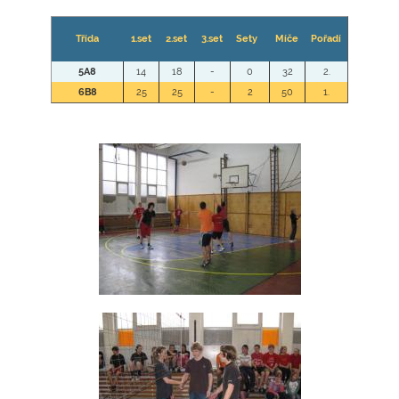
Třída
1.set
2.set
3.set
Sety
Míče
Pořadí
5A8
14
18
-
0
32
2.
6B8
25
25
-
2
50
1.