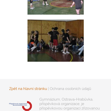
Zpět na hlavní stránku
|
Ochrana osobních údajů
Gymnázium, Ostrava-Hrabůvka,
příspěvková organizace, je
příspěvkovou organizací zřizovanou