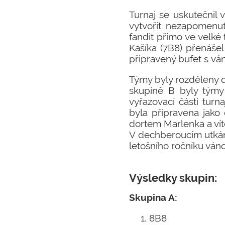
Turnaj se uskutečnil 
vytvořit nezapomenut
fandit přímo ve velké 
Kašíka (7B8) přenášel
připravený bufet s vá
Týmy byly rozděleny d
skupině B byly týmy
vyřazovací části turn
byla připravena jak
dortem Marlenka a vít
V dechberoucím utkání
letošního ročníku ván
Výsledky skupin:
Skupina A:
8B8