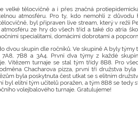
ve velké tělocvičně a i přes značná protiepidemick
elnou atmosféru. Pro ty, kdo nemohli z důvodu 
tělocvičně, byl připraven live stream, který v režii
 atmosféru ze hry do všech tříd a také do atria ško
nočními specialitami, domácími dobrotami a popcor
o dvou skupin dle ročníků. Ve skupině A byly týmy t
 7A8, 7B8 a 3A4. První dva týmy z každé skupin
aje. Vítězem turnaje se stal tým třídy 8B8. Pro v
o odměna Chacharova pizza, první tři družstva b
ězům byla poskytnuta čest utkat se s elitním družst
 byl elitní tým učitelů poražen, a tým 8B8 se tedy s
očního volejbalového turnaje. Gratulujeme!