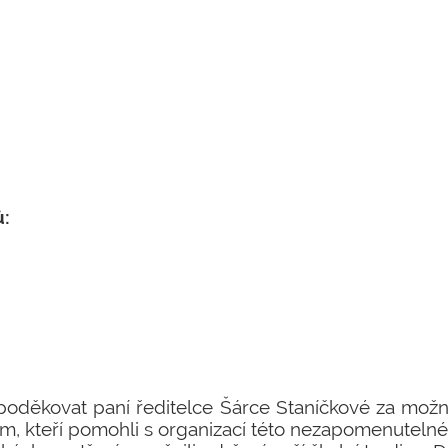
:
poděkovat paní ředitelce Šárce Staníčkové za možno
em, kteří pomohli s organizací této nezapomenutelné 