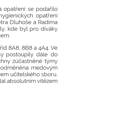
á opatření se podařilo
hygienických opatření
 Petra Dluhoše a Radima
ly, kde byl pro diváky
nem.
říd 8A8, 8B8 a 4A4. Ve
y postoupily dále do
šechny zúčastněné týmy
yla odměněna medovým
vem učitelského sboru.
tal absolutním vítězem