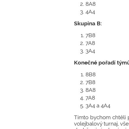
8A8
4A4
Skupina B:
7B8
7A8
3A4
Konečné pořadí týmů
8B8
7B8
8A8
7A8
3A4 a 4A4
Tímto bychom chtěli 
volejbalový turnaj, vš