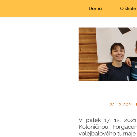
Domů
O škole
22. 12. 2021,
V pátek 17. 12. 202
Koloničnou, Forgačem
volejbalového turnaje 