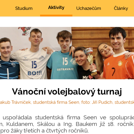
Aktivity
Studium
Uchazečům
Články
Vánoční volejbalový turnaj
 Jakub Trávníček, studentská firma Seen, foto: Jiří Pudich, student
1 uspořádala studentská firma Seen ve spoluprác
, Kuldanem, Skálou a Ing. Baukem již 18. ročník
pro žáky třetích a čtvrtých ročníků.