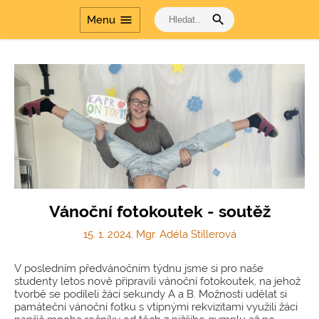
search
menu
Menu
Vánoční fotokoutek - soutěž
15. 1. 2024, Mgr. Adéla Stillerová
V posledním předvánočním týdnu jsme si pro naše
studenty letos nově připravili vánoční fotokoutek, na jehož
tvorbě se podíleli žáci sekundy A a B. Možnosti udělat si
památeční vánoční fotku s vtipnými rekvizitami využili žáci