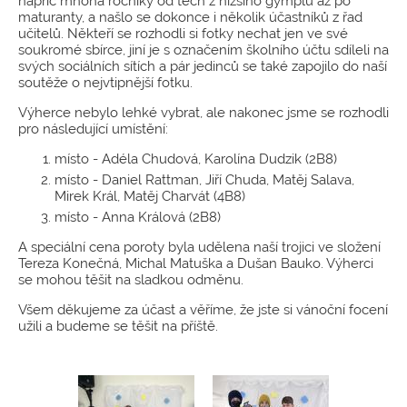
napříč mnoha ročníky od těch z nižšího gymplu až po
maturanty, a našlo se dokonce i několik účastníků z řad
učitelů. Někteří se rozhodli si fotky nechat jen ve své
soukromé sbírce, jiní je s označením školního účtu sdíleli na
svých sociálních sítích a pár jedinců se také zapojilo do naší
soutěže o nejvtipnější fotku.
Výherce nebylo lehké vybrat, ale nakonec jsme se rozhodli
pro následující umístění:
místo - Adéla Chudová, Karolína Dudzik (2B8)
místo - Daniel Rattman, Jiří Chuda, Matěj Salava,
Mirek Král, Matěj Charvát (4B8)
místo - Anna Králová (2B8)
A speciální cena poroty byla udělena naší trojici ve složení
Tereza Konečná, Michal Matuška a Dušan Bauko. Výherci
se mohou těšit na sladkou odměnu.
Všem děkujeme za účast a věříme, že jste si vánoční focení
užili a budeme se těšit na příště.