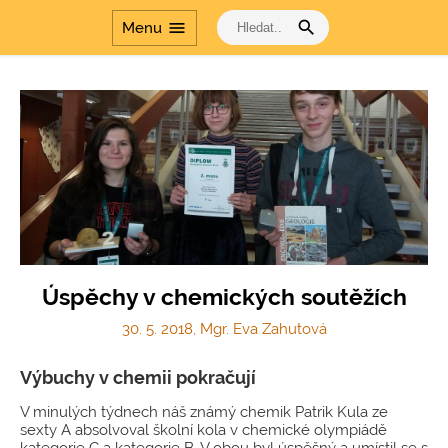
search
menu
Menu
Úspěchy v chemických soutěžích
30. 5. 2018, Mgr. Eva Zahutová
Výbuchy v chemii pokračují
V minulých týdnech náš známý chemik Patrik Kula ze
sexty A absolvoval školní kola v chemické olympiádě
kategorie C a kategorie B. V obou byl úspěšný a umístil se s