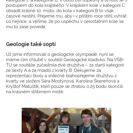
postupem do kola krajského. V krajském kole v kategorii C
obsadil krásné 10. místo, do kola v kategorii B to však
časově nestihl. Přejeme mu, aby i v příštím roce stihl vyhrát
co nejvíce, a věříme, že po úspěchu v celostátním kole se
mu to zase povede.
Geologie také soptí
Už jsme informovali o geologické olympiádě, nyní se
máme čím chlubit v soutěži Geologické kladívko. Na VŠB-
TU se soutěže zúčastnila dvě družstva – za starší kategorii
ze sexty A a za mladší z kvarty B. Děkujeme za
reprezentaci školy a srdečně blahopřejeme družstvu z
kvarty ve složení Sára Mostýnová, Karolína Škereňová a
Kryštof Matuštík, kteří pouze se ztrátou 0.25 bodu skončili
na krásném stříbrném místě.