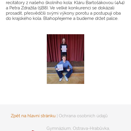
recitátory z našeho školního kola: Kláru Bartošákovou (4A4)
a Petra Zdražila (5B8). Ve velké konkurenci se dokázali
prosadit, přesvědčili svými výkony porotu a postupují oba
do krajského kola. Blahopřejeme a budeme držet palce.
Zpět na hlavní stránku
|
Ochrana osobních údajů
Gymnázium, Ostrava-Hrabůvka,