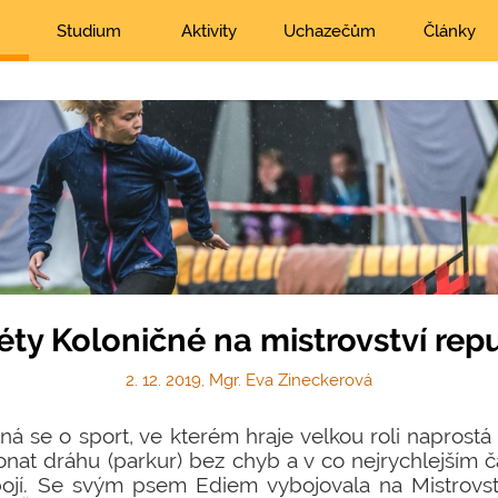
Studium
Aktivity
Uchazečům
Články
y Koloničné na mistrovství repub
2. 12. 2019, Mgr. Eva Zineckerová
edná se o sport, ve kterém hraje velkou roli naprost
onat dráhu (parkur) bez chyb a v co nejrychlejším 
bojí. Se svým psem Ediem vybojovala na Mistrovst