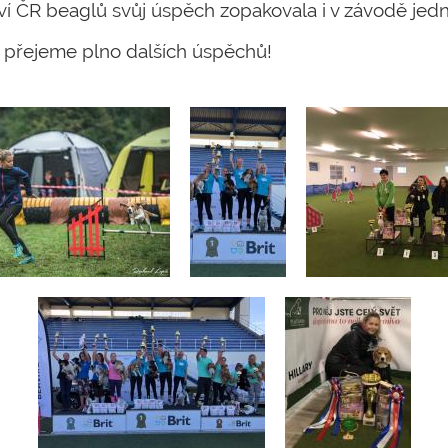
ví ČR beaglů svůj úspěch zopakovala i v závodě jedn
 přejeme plno dalších úspěchů!