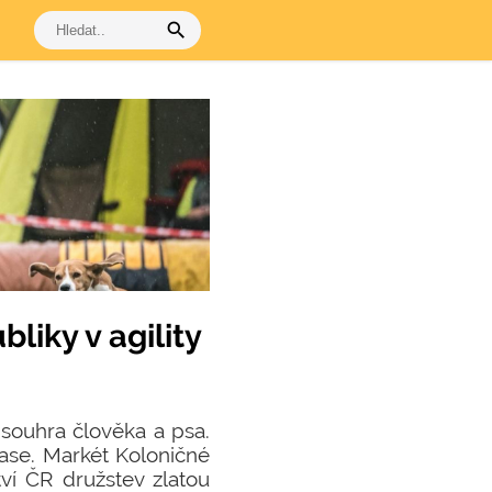
search
liky v agility
á souhra člověka a psa.
čase. Markét Koloničné
ví ČR družstev zlatou