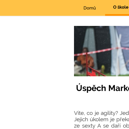
O škole
Domů
Úspěch Markét
Víte, co je agility? J
Jejich úkolem je přek
ze sexty A se daří o