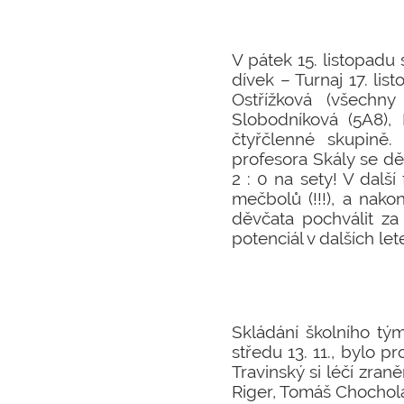
V pátek 15. listopadu
dívek – Turnaj 17. li
Ostřížková (všechn
Slobodníková (5A8), 
čtyřčlenné skupině
profesora Skály se d
2 : 0 na sety! V další 
mečbolů (!!!), a nako
děvčata pochválit za
potenciál v dalších le
Skládání školního tým
středu 13. 11., bylo p
Travinský si léčí zra
Riger, Tomáš Chochola