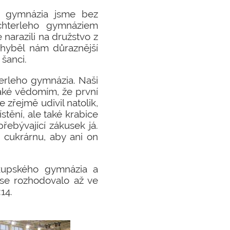
o gymnázia jsme bez
chterleho gymnáziem
 narazili na družstvo z
Chyběl nám důraznější
šanci.
terleho gymnázia. Naši
 také vědomím, že první
 zřejmě udivil natolik,
tění, ale také krabice
přebývající zákusek já.
í cukrárnu, aby ani on
skupského gymnázia a
se rozhodovalo až ve
14.