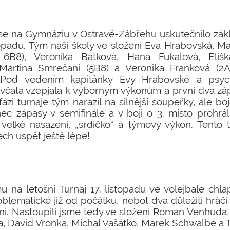
 se na Gymnáziu v Ostravě-Zábřehu uskutečnilo zákl
stopadu. Tým naší školy ve složení Eva Hrabovská, Ma
y 6B8), Veronika Batková, Hana Fukalová, Eliš
Martina Smrečani (5B8) a Veronika Franková (2A
. Pod vedením kapitánky Evy Hrabovské a psyc
ěvčata vzepjala k výborným výkonům a první dva zá
fázi turnaje tým narazil na silnější soupeřky, ale bo
nec zápasy v semifinále a v boji o 3. místo prohr
 velké nasazení, „srdíčko“ a týmový výkon. Tento
tech uspět ještě lépe!
u na letošní Turnaj 17. listopadu ve volejbale chla
roblematické již od počátku, neboť dva důležití hrá
nění. Nastoupili jsme tedy ve složení Roman Venhuda
, David Vronka, Michal Vašátko, Marek Schwalbe a T