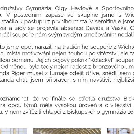
 družstvy Gymnázia Olgy Havlové a Sportovníh
:0. V posledním zápase ve skupině jsme s Wi
 stačilo k postupu z prvního místa. V semifinále jsme
a a tady se projevila absence Davida a Vaška. 
jší hráči soupeře nám svým tvrdým smečováním nedali 
sto jsme opět narazili na tradičního soupeře z Wich
í 3. místa motivováni nejen touhou po vítězství, ale
ladkou odměnu. Jejich bojový pokřik "Koláčky!" soupeře
. Odměnou byla tedy nejen radost z bronzového umís
nda Riger musel z turnaje odejít dříve, snědl jsem 
da chtít, jsem připraven s ním navštívit nejbližš
oznamenat, že ve finále se střetla družstva Bi
ra obou týmů měla vysokou úroveň a o vítězství 
. V něm zvítězili chlapci z Biskupského gymnázia 16: