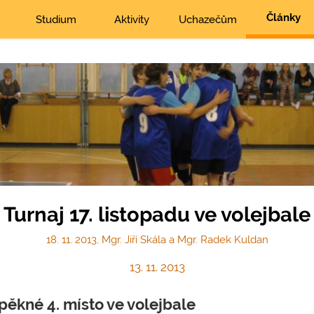
Články
Studium
Aktivity
Uchazečům
Turnaj 17. listopadu ve volejbale
18. 11. 2013, Mgr. Jiří Skála a Mgr. Radek Kuldan
13. 11. 2013
pěkné 4. místo ve volejbale