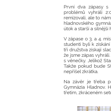
První dva zápasy s
problémů vyhráli 2
remizovali, ale to nám
hladnovského gymnázi
útok a starší a silně
V zápase o 3. a 4. mí
studenti byli k získán
tři družstva získají s
že jsme zápas vyhráli
s věnečky. Jelikož Sta
Takže pokud bude Stan
nepřišel zkrátka.
Na závěr je třeba p
Gymnázia Hladnov. H
třetím, zkráceném setu