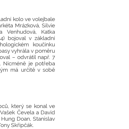
adní kolo ve volejbale
rkéta Mrázková, Silvie
ka Venhudová, Katka
4) bojoval v základní
hologickém koučinku
pasy vyhrála v poměru
joval – odvrátil např. 7
ál. Nicméně je potřeba
 tým má určitě v sobě
pců, který se konal ve
či Vašek Čevela a David
, Hung Doan, Stanislav
ony Skřipčák.