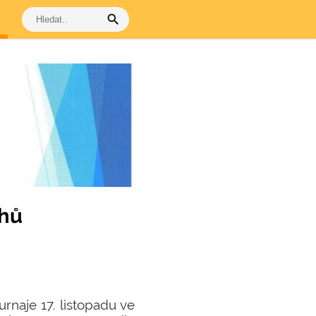
search
chů
urnaje 17. listopadu ve