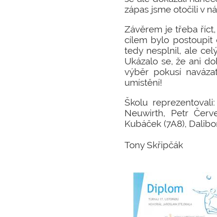
zápas jsme otočili v 
Závěrem je třeba říct
cílem bylo postoupit 
tedy nesplnil, ale ce
Ukázalo se, že ani do
výběr pokusí naváza
umístění!
Školu reprezentovali
Neuwirth, Petr Červ
Kubáček (7A8), Dalibo
Tony Skřipčák