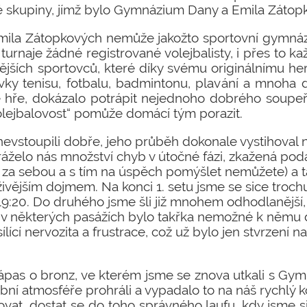
hé skupiny, jímž bylo Gymnázium Dany a Emila Zátop
ila Zátopkových nemůže jakožto sportovní gymná
turnaje žádné registrované volejbalisty, i přes to kaž
ějších sportovců, které díky svému originálnímu he
y tenisu, fotbalu, badmintonu, plavání a mnoha da
 hře, dokázalo potrápit nejednoho dobrého soupeře
olejbalovost“ pomůže domácí tým porazit.
evstoupili dobře, jeho průběh dokonale vystihoval 
ráželo nás množství chyb v útočné fázi, zkažená podá
4 za sebou a s tím na úspěch pomýšlet nemůžete) a 
živějším dojmem. Na konci 1. setu jsme se sice trochu 
9:20. Do druhého jsme šli již mnohem odhodlanější,
a v některých pasážích bylo takřka nemožné k němu 
lící nervozita a frustrace, což už bylo jen stvrzení na
zápas o bronz, ve kterém jsme se znova utkali s G
ební atmosféře prohráli a vypadalo to na náš rychlý
ovat, dostat se do toho správného laufu, kdy jsme si