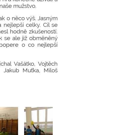
 naše mužstvo.
šak o něco výš. Jasným
nejlepší celky. Cíl se
nesl hodně zkušeností.
ok se ale již obměněný
popere o co nejlepší
chal Vašátko, Vojtěch
, Jakub Muťka, Miloš