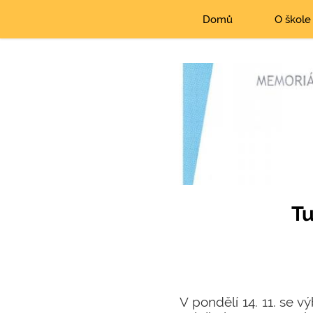
Domů
O škole
Tu
V pondělí 14. 11. se v