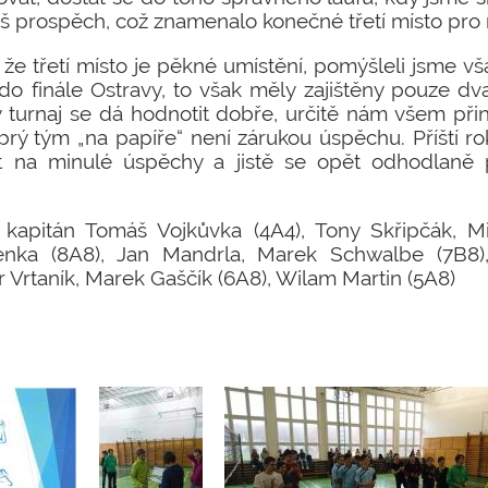
náš prospěch, což znamenalo konečné třetí místo pro
, že třetí místo je pěkné umístění, pomýšleli jsme v
do finále Ostravy, to však měly zajištěny pouze dva 
lý turnaj se dá hodnotit dobře, určitě nám všem při
brý tým „na papíře“ není zárukou úspěchu. Příští r
t na minulé úspěchy a jistě se opět odhodlaně 
: kapitán Tomáš Vojkůvka (4A4), Tony Skřipčák, Mi
enka (8A8), Jan Mandrla, Marek Schwalbe (7B8)
r Vrtaník, Marek Gaščík (6A8), Wilam Martin (5A8)