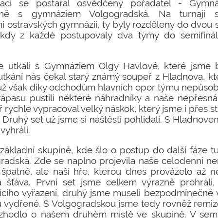
izaci se postaral osvědčený pořadatel - Gym
čně s gymnáziem Volgogradská. Na turnaji se
 ostravských gymnázií, ty byly rozděleny do dvou s
 kdy z každé postupovaly dva týmy do semifinál
ve utkali s Gymnáziem Olgy Havlové, které jsme 
m utkání nás čekal starý známý soupeř z Hladnova, kt
s už však díky odchodům hlavních opor týmu nepůsob
ápasu pustili některé náhradníky a naše nepřesn
ř rychle vypracoval velký náskok, který jsme i přes s
 Druhý set už jsme si naštěstí pohlídali. S Hladnove
vyhráli.
základní skupině, kde šlo o postup do další fáze tur
adská. Zde se naplno projevila naše celodenní 
i špatně, ale naší hře, kterou dnes provázelo až n
 šťáva. První set jsme celkem výrazně prohráli
ícího vyřazení, druhý jsme museli bezpodmínečně v
 vydřené. S Volgogradskou jsme tedy rovněž remizo
rozhodlo o našem druhém místě ve skupině. V semi