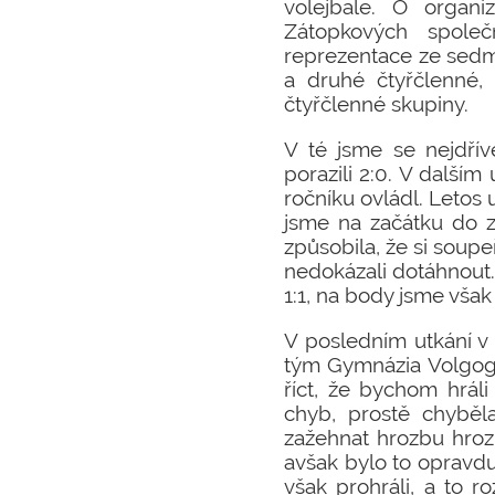
volejbale. O organ
Zátopkových spole
reprezentace ze sedmi
a druhé čtyřčlenné,
čtyřčlenné skupiny.
V té jsme se nejdří
porazili 2:0. V další
ročníku ovládl. Leto
jsme na začátku do z
způsobila, že si soupe
nedokázali dotáhnout.
1:1, na body jsme však 
V posledním utkání v 
tým Gymnázia Volgogr
říct, že bychom hrál
chyb, prostě chyběla
zažehnat hrozbu hroz
avšak bylo to opravdu
však prohráli, a to 