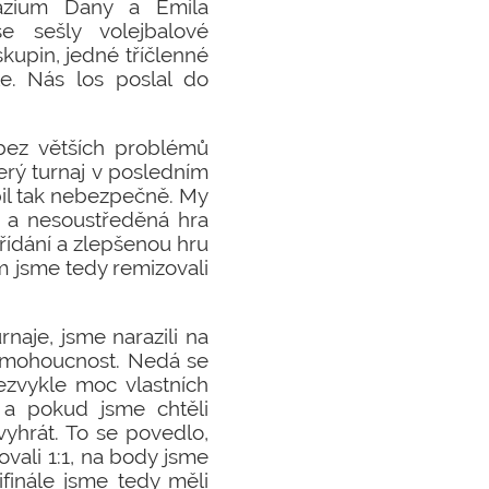
názium Dany a Emila
 sešly volejbalové
kupin, jedné tříčlenné
e. Nás los poslal do
bez větších problémů
erý turnaj v posledním
il tak nebezpečně. My
á a nesoustředěná hra
třídání a zlepšenou hru
m jsme tedy remizovali
naje, jsme narazili na
nemohoucnost. Nedá se
ezvykle moc vlastních
, a pokud jsme chtěli
yhrát. To se povedlo,
vali 1:1, na body jsme
finále jsme tedy měli