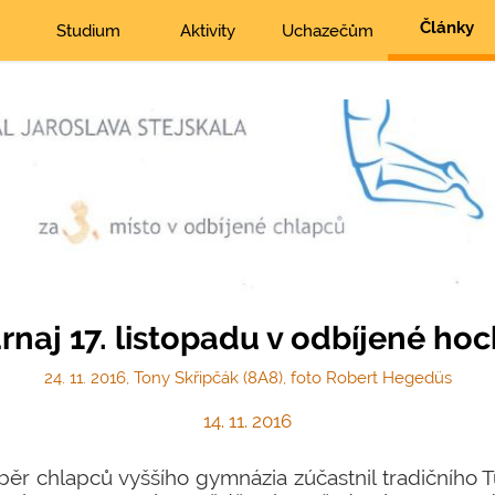
Články
Studium
Aktivity
Uchazečům
rnaj 17. listopadu v odbíjené ho
24. 11. 2016, Tony Skřipčák (8A8), foto Robert Hegedüs
14. 11. 2016
ýběr chlapců vyššího gymnázia zúčastnil tradičního T