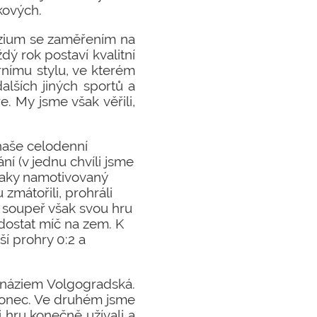
kových.
zium se zaměřením na
dý rok postaví kvalitní
rnímu stylu, ve kterém
lších jiných sportů a
. My jsme však věřili,
naše celodenní
ní (v jednu chvíli jsme
taky namotivovaný
zmátořili, prohráli
 soupeř však svou hru
dostat míč na zem. K
ší prohry 0:2 a
ymnáziem Volgogradská.
 konec. Ve druhém jsme
 hru konečně užívali a