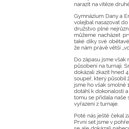
narazit na vítěze dru
Gymnázium Dany a Em
volejbal nasazovat do 
družstvo plné nejrůzn
můžeme nacházet prvk
také díky své obětavé
že nám právě větší „v
Do zápasu jsme však n
působení na turnaji. S
dokázali zkazit hned 
soupeř, který působil 
jsme ho však smolně 1
dotáhl k dokonalosti 
tomu se přidala naše sí
vyřazení z turnaje.
Poté nás ještě čekal 
První set jsme v pohř
se ale dokázali nahec