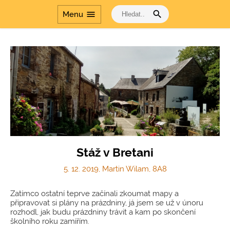
search
menu
Menu
Stáž v Bretani
5. 12. 2019, Martin Wilam, 8A8
Zatímco ostatní teprve začínali zkoumat mapy a
připravovat si plány na prázdniny, já jsem se už v únoru
rozhodl, jak budu prázdniny trávit a kam po skončení
školního roku zamířím.