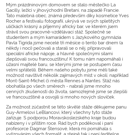
Mým prázdninovým domovem se stalo městečko La
Gacilly, ležící v jihovýchodní Bretani, na západě Francie.
Tato malebná obec, známá především díky kosmetice Yves
Rocher a festivalu fotografií, ukrývá ve svých spletitých
uličkách krásný a příjemný africký bar, ve kterém jsem
strávil svou pracovně-vzdělávací stáž. Společně se
studentem a mým kamarádem s Jazykového gymnázia
Pavla Tigrida jsme necelé tři měsíce o tento bar dnem (a
někdy i nocí) pečovali a starali se o něj, připravovali
speciální africké nápoje, a hlavně společnými silami
zlepšovali svou francouzštinu! K tomu nám napomáhali i
úžasní majitelé baru, se kterými jsme se postupem času
velmi spřátelili. Během našeho pobytu jsme měli také
možnost navštívit několik zajímavých míst v okolí, například
Mont-Saint-Michel či města Rennes a Nantes. Stáž nás
obohatila po všech směrech - nabrali jsme mnoho
cenných zkušeností do života, samozřejmě jsme se zlepšili
ve francouzštině a osvojili si mnoho nových slovíček.
Za možnost zúčastnit se této skvělé stáže děkujeme panu
Guy-Armelovi LeBlancovi, který všechny tyto stáže
zařizuje. S podporou Moravskoslezského kraje budou
nabízeny i v příštím roce. Rád bych poděkoval i paní
profesorce Dagmar Štensové, která mi pomáhala s
vyřizováním všech formalit, a stejně tak i paní ředitelce