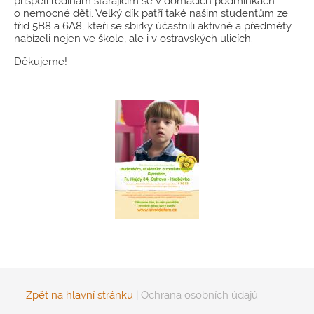
přispěli rodinám starajícím se v domácích podmínkách
o nemocné děti. Velký dík patří také našim studentům ze
tříd 5B8 a 6A8, kteří se sbírky účastnili aktivně a předměty
nabízeli nejen ve škole, ale i v ostravských ulicích.
Děkujeme!
Zpět na hlavní stránku
|
Ochrana osobních údajů