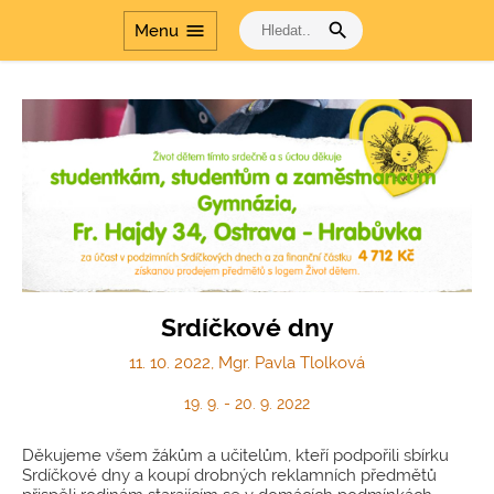
Šablony
search
menu
Menu
Dvakrát měř a jednou
řeš
Cesta dějinami a Cesta
dějinami - období
komunismu
Srdíčkové dny
11. 10. 2022, Mgr. Pavla Tlolková
19. 9. - 20. 9. 2022
Děkujeme všem žákům a učitelům, kteří podpořili sbírku
Srdíčkové dny a koupí drobných reklamních předmětů