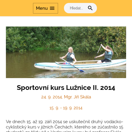
search
menu
Menu
Sportovní kurs Lužnice II. 2014
24. 9. 2014, Mgr. Jiří Skála
15. 9. - 19. 9. 2014
Ve dnech 15. až 19. září 2014 se uskutečnil druhý vodácko-
cyklistický kurs v jižních Čechách, kterého se zúčastnilo 15