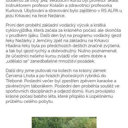
studentů ze třídy 3A4. Vedoucím kursu byl profesor Skála,
instruktorem profesor Kolašín a zdravotnicí profesorka
Kurková. Ubytování a stravování bylo zajištěno v RS ALPA u
jezu Krkavec na řece Nežárce.
První den proběhl základní vodácký výcvik a krátká
cyklovyjížďka, která začala za krásného počasí, ale skončila
v prudkém lijáku. Další den byl na programu vodácký sjezd
řeky Nežárky z Jemčiny zpět na základnu na Krkavci.
Hladina řeky byla po předchozích deštích značně zvýšená,
a tak byl sjezd rychlý a dobrodružný. Nutno poznamenat,
že účastníci našeho kursu zvládli vše velmi dobře a
„udělalo se“ zanedbatelné množství posádek.
Další dny jsme putovali na kolech na krásný zámek
Červená Lhota a po hrázích jihočeských rybníků do
Třeboně. Poslední večer byl zpestřen zpěvem karaoke a
závěrečným táborákem. Poslední den proběhla soutěž ve
sportovních disciplínách a odjezd domů. Kurs provázelo
krásné počasí babího léta, které přispělo k úspěšnému
průběhu celého pobytu.