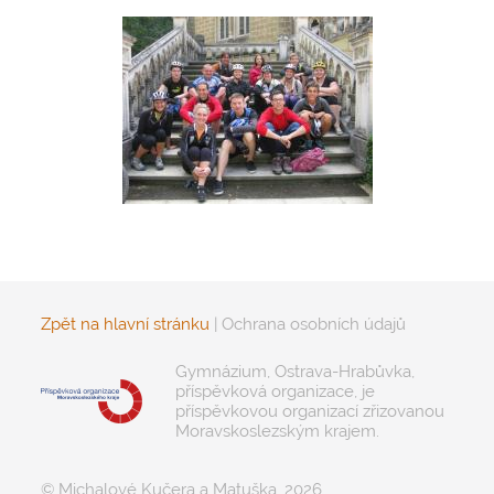
Zpět na hlavní stránku
|
Ochrana osobních údajů
Gymnázium, Ostrava-Hrabůvka,
příspěvková organizace, je
příspěvkovou organizací zřizovanou
Moravskoslezským krajem.
© Michalové Kučera a Matuška, 2026