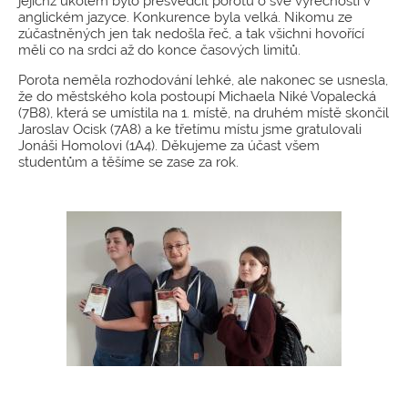
jejichž úkolem bylo přesvědčit porotu o své výřečnosti v
anglickém jazyce. Konkurence byla velká. Nikomu ze
zúčastněných jen tak nedošla řeč, a tak všichni hovořící
měli co na srdci až do konce časových limitů.
Porota neměla rozhodování lehké, ale nakonec se usnesla,
že do městského kola postoupí Michaela Niké Vopalecká
(7B8), která se umístila na 1. místě, na druhém místě skončil
Jaroslav Ocisk (7A8) a ke třetímu místu jsme gratulovali
Jonáši Homolovi (1A4). Děkujeme za účast všem
studentům a těšíme se zase za rok.