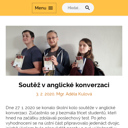
search
menu
Menu
Cesta dějinami a Cesta
dějinami - období
komunismu
Soutěž v anglické konverzaci
3. 2. 2020, Mgr. Adéla Kulová
Dne 27. 1. 2020 se konalo školní kolo soutěže v anglické
konverzaci. Zúčastnilo se jí bezmála třicet studentů, kteří
hned na začátku zdolávali poslechový test. Po jeho
vyhodnocení se na ústní část připravovalo jedenáct dvojic,