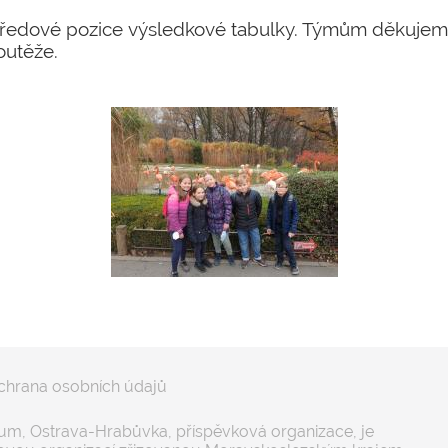
tředové pozice výsledkové tabulky. Týmům děkujeme
outěže.
chrana osobních údajů
m, Ostrava-Hrabůvka, příspěvková organizace, je