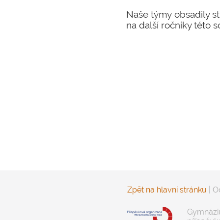
Naše týmy obsadily s
na další ročníky této s
Zpět na hlavní stránku
|
O
Gymnáziu