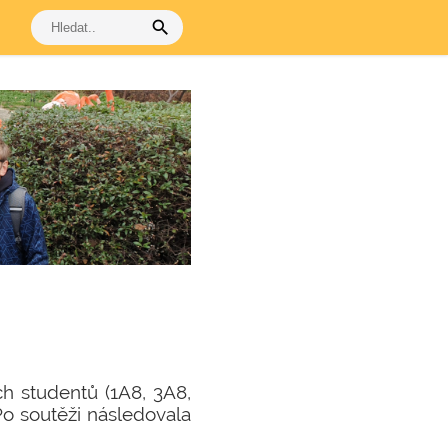
search
ch studentů (1A8, 3A8,
 Po soutěži následovala