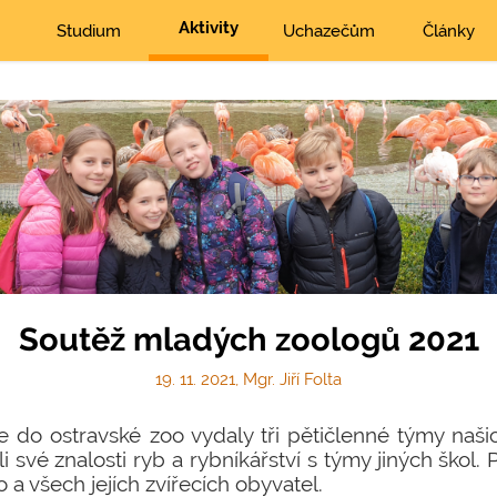
Aktivity
Studium
Uchazečům
Články
Soutěž mladých zoologů 2021
19. 11. 2021, Mgr. Jiří Folta
se do ostravské zoo vydaly tři pětičlenné týmy naši
i své znalosti ryb a rybníkářství s týmy jiných škol.
 a všech jejích zvířecích obyvatel.