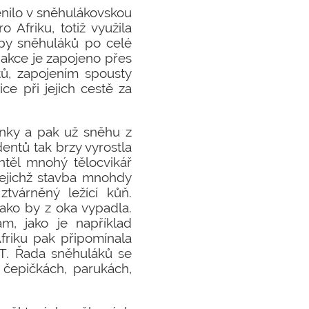
ěnilo v sněhulákovskou
 Afriku, totiž využila
oby sněhuláků po celé
 akce je zapojeno přes
tů, zapojením spousty
ce při jejich cestě za
pinky a pak už sněhu z
entů tak brzy vyrostla
htěl mnohý tělocvikář
jejichž stavba mnohdy
tvárněný ležící kůň.
ako by z oka vypadla.
m, jako je například
friku pak připomínala
VT. Řada sněhuláků se
 čepičkách, parukách,