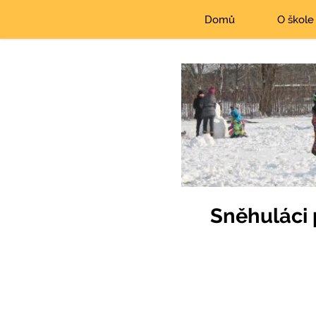
Domů
O škole
Sněhuláci p