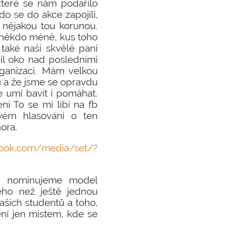
 které se nám podařilo
o se do akce zapojili,
t nějakou tou korunou.
, někdo méně, kus toho
 také naší skvělé paní
řil oko nad posledními
rganizací. Mám velkou
ou a že jsme se opravdu
se umí bavit i pomáhat.
ní To se mi líbí na fb
vém hlasování o ten
nora.
.com/media/set/?
 a nominujeme model
ého než ještě jednou
ašich studentů a toho,
ní jen místem, kde se