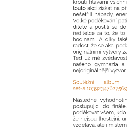
kroutí hlavami všichn
touto akcí získat na 
nešetřili nápady, ene
Velké poděkování patř
dítěte a pustili se d
ředitelce za to, že t
hodinami. A díky tak
radost, že se akci pod
originálními výtvory z
Teď už mé zvědavosti 
našeho gymnázia a 
nejoriginálnější výtvor
Soutěžní album 
set=a.1039234762756
Následně vyhodnotí
postupující do finá
poděkovat všem, kdo d
že nejsou lhostejní,
vzdělává, ale i místem,