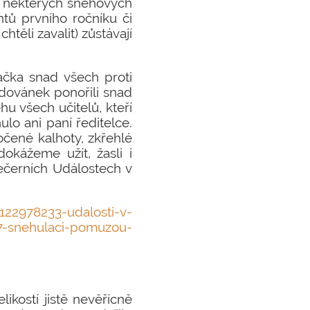
ní některých sněhových
tů prvního ročníku či
htěli zavalit) zůstávají
vačka snad všech proti
adovánek ponořili snad
u všech učitelů, kteří
ulo ani paní ředitelce.
močené kalhoty, zkřehlé
okážeme užít, žasli i
večerních Událostech v
22978233-udalosti-v-
7-snehulaci-pomuzou-
likostí jistě nevěřícně