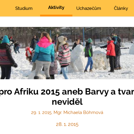
Aktivity
Studium
Uchazečům
Články
ro Afriku 2015 aneb Barvy a tvar
neviděl
29. 1. 2015, Mgr. Michaela Böhmová
28. 1. 2015