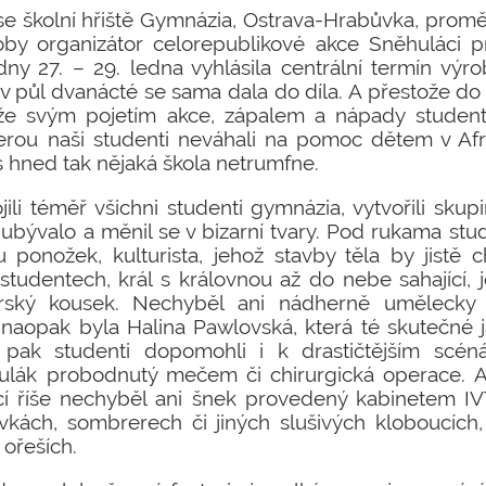
 se školní hřiště Gymnázia, Ostrava-Hrabůvka, prom
by organizátor celorepublikové akce Sněhuláci pro
dny 27. – 29. ledna vyhlásila centrální termín výr
 v půl dvanácté se sama dala do díla. A přestože do
 že svým pojetím akce, zápalem a nápady studen
erou naši studenti neváhali na pomoc dětem v Afri
s hned tak nějaká škola netrumfne.
jili téměř všichni studenti gymnázia, vytvořili sku
 ubývalo a měnil se v bizarní tvary. Pod rukama stud
 ponožek, kulturista, jehož stavby těla by jistě c
studentech, král s královnou až do nebe sahající, 
rský kousek. Nechyběl ani nádherně umělecky z
naopak byla Halina Pawlovská, která té skutečné j
pak studenti dopomohli i k drastičtějším scéná
ulák probodnutý mečem či chirurgická operace. A
řecí říše nechyběl ani šnek provedený kabinetem I
kách, sombrerech či jiných slušivých kloboucích,
ořeších.