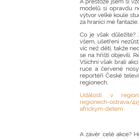
A přestože jsem si vž
modelů si opravdu ne
výtvor velké koule stud
za hranicí mé fantazie.
Co je však důležité? 
všem, ušetřeni nezůst
víc než děti, takže n
se na hřišti objevili.
Všichni však brali akc
ruce a červené nosy 
reportéři České telev
regionech.
Události v regionec
regionech-ostrava/4
africkym-detem
A závěr celé akce? Hři