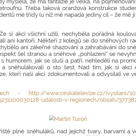
dy myslela, že má fantazie je velká, na pojmenová
troufnu. Třeba taková oranžová konstrukce studen
entů mé třídy (u níž mě napadá jediný cíl – že mě jí c
Že si akci všichni užili, nechyběla pořádná koulo
ali ani kantoři. Někteří z kolegů se do sněhových r
echybělo ani zákeřné shazování a zahrabávání do sněh
 Respekt šel stranou a sněhové „pohlazení“ se nevyhn
i s humorem, jak se sluší a patří, nehleděli na pro
a sněhulákovali o sto šest. Nad tím, jak si akci d
ize, kteří naši akci zdokumentovali a odvysílali ve 
h - http://www.ceskatelevize.cz/ivysilani/101
15231100030128-udalosti-v-regionech/obsah/37738
ště plné sněhuláků, nad jejichž tvary, barvami a ve