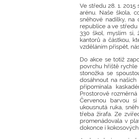
Ve středu 28. 1. 2015
arénu. Naše škola, co
sněhové nadílky, na 
republice a ve středu
330 škol, myslím si,
kantorů a částkou, kt
vzděláním přispět, ná
Do akce se totiž zapo
povrchu hřiště rychle
stonožka se spoustou
dosáhnout na našich 
připomínala kaskadé
Prostorově rozměrná 
Červenou barvou si 
ukousnutá ruka, sněh
třeba žirafa. Ze zví
promenádovala v plav
dokonce i kokosových 