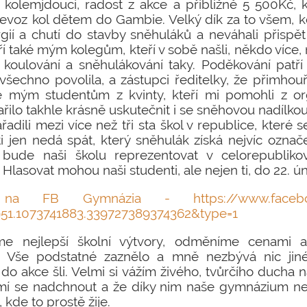
i kolemjdoucí, radost z akce a přibližně 5 500Kč,
převoz kol dětem do Gambie. Velký dík za to všem, kd
rgií a chutí do stavby sněhuláků a neváhali přispě
í také mým kolegům, kteří v sobě našli, někdo více
o koulování a sněhulákování taky. Poděkování patří
o všechno povolila, a zástupci ředitelky, že přimhou
é mým studentům z kvinty, kteří mi pomohli z o
ařilo takhle krásně uskutečnit i se sněhovou nadílk
ařadili mezi více než tři sta škol v republice, které 
jen nedá spát, který sněhulák získá nejvíc označe
bude naši školu reprezentovat v celorepubliko
. Hlasovat mohou naši studenti, ale nejen ti, do 22. ú
na FB Gymnázia - https://www.facebook
951.1073741883.339727389374362&type=1
me nejlepší školní výtvory, odměníme cenami
le. Vše podstatné zaznělo a mně nezbývá nic jin
o akce šli. Velmi si vážím živého, tvůrčího ducha n
 umí se nadchnout a že díky nim naše gymnázium ne
 kde to prostě žije.