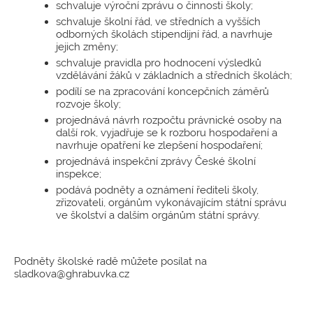
schvaluje výroční zprávu o činnosti školy;
schvaluje školní řád, ve středních a vyšších
odborných školách stipendijní řád, a navrhuje
jejich změny;
schvaluje pravidla pro hodnocení výsledků
vzdělávání žáků v základních a středních školách;
podílí se na zpracování koncepčních záměrů
rozvoje školy;
projednává návrh rozpočtu právnické osoby na
další rok, vyjadřuje se k rozboru hospodaření a
navrhuje opatření ke zlepšení hospodaření;
projednává inspekční zprávy České školní
inspekce;
podává podněty a oznámení řediteli školy,
zřizovateli, orgánům vykonávajícím státní správu
ve školství a dalším orgánům státní správy.
Podněty školské radě můžete posílat na
sladkova@ghrabuvka.cz