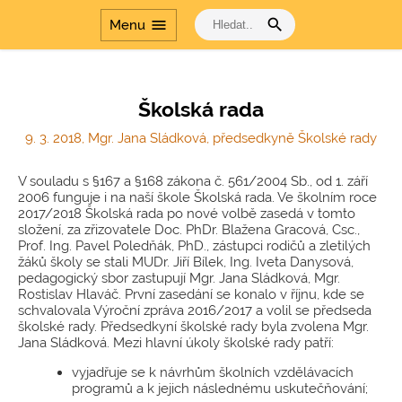
Cesta dějinami a Cesta
search
menu
Menu
dějinami - období
komunismu
Školská rada
9. 3. 2018, Mgr. Jana Sládková, předsedkyně Školské rady
V souladu s §167 a §168 zákona č. 561/2004 Sb., od 1. září
2006 funguje i na naší škole Školská rada. Ve školním roce
2017/2018 Školská rada po nové volbě zasedá v tomto
složení, za zřizovatele Doc. PhDr. Blažena Gracová, Csc.,
Prof. Ing. Pavel Poledňák, PhD., zástupci rodičů a zletilých
žáků školy se stali MUDr. Jiří Bílek, Ing. Iveta Danysová,
pedagogický sbor zastupují Mgr. Jana Sládková, Mgr.
Rostislav Hlaváč. První zasedání se konalo v říjnu, kde se
schvalovala Výroční zpráva 2016/2017 a volil se předseda
školské rady. Předsedkyní školské rady byla zvolena Mgr.
Jana Sládková. Mezi hlavní úkoly školské rady patří:
vyjadřuje se k návrhům školních vzdělávacích
programů a k jejich následnému uskutečňování;