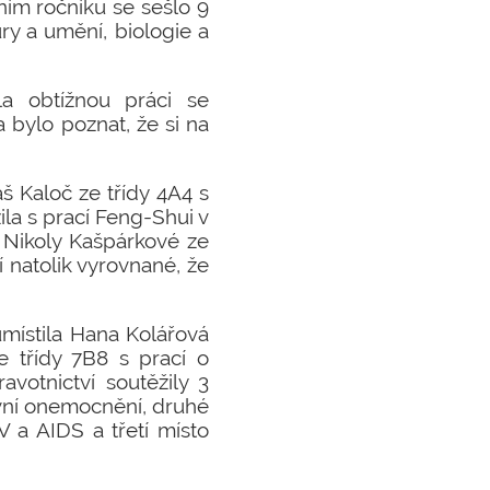
ním ročníku se sešlo 9
tury a umění, biologie a
la obtížnou práci se
 bylo poznat, že si na
áš Kaloč ze třídy 4A4 s
ila s prací Feng-Shui v
e Nikoly Kašpárkové ze
í natolik vyrovnané, že
umístila Hana Kolářová
e třídy 7B8 s prací o
votnictví soutěžily 3
revní onemocnění, druhé
 a AIDS a třetí místo