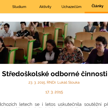
Články
Studium
Aktivity
Uchazečům
o Středoškolské odborné činnost
23. 3. 2015, RNDr. Lukáš Slouka
17. 3. 2015
hozích letech se i letos uskutečnila soutěžní p