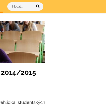
search
i 2014/2015
řehlídka studentských