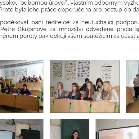
ysokou odbornou úroveň, vlastním odborným výzk
 Proto byla jeho práce doporučena pro postup do dal
oděkovat paní ředitelce za neutuchající podpor
Petře Skupinové za množství odvedené práce sp
énem poroty pak děkuji všem soutěžícím za účast a 