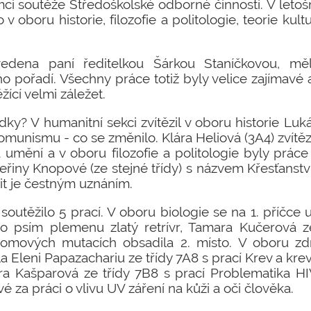
ci soutěže Středoškolské odborné činnosti. V letoš
 v oboru historie, filozofie a politologie, teorie kul
vedena paní ředitelkou Šárkou Staníčkovou, mě
 pořadí. Všechny práce totiž byly velice zajímavé a
ěžící velmi záležet.
dky? V humanitní sekci zvítězil v oboru historie Luk
omunismu - co se změnilo. Klára Heliová (3A4) zvítěz
a umění a v oboru filozofie a politologie byly prác
eřiny Knopové (ze stejné třídy) s názvem Křesťanstv
t je čestným uznáním.
soutěžilo 5 prací. V oboru biologie se na 1. příčce 
 o psím plemenu zlatý retrívr, Tamara Kučerová z
ových mutacích obsadila 2. místo. V oboru zdra
la Eleni Papazachariu ze třídy 7A8 s prací Krev a k
ra Kašparová ze třídy 7B8 s prací Problematika HIV
é za práci o vlivu UV záření na kůži a oči člověka.