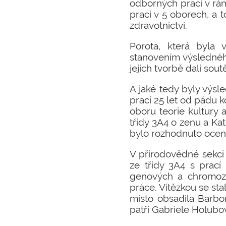
odborných prací v rám
prací v 5 oborech, a to
zdravotnictví.
Porota, která byla 
stanovením výsledného
jejich tvorbě dali sout
A jaké tedy byly výsle
prací 25 let od pádu k
oboru teorie kultury 
třídy 3A4 o zenu a Kat
bylo rozhodnuto oceni
V přírodovědné sekci 
ze třídy 3A4 s prací
genových a chromozom
práce. Vítězkou se sta
místo obsadila Barbo
patří Gabriele Holubov