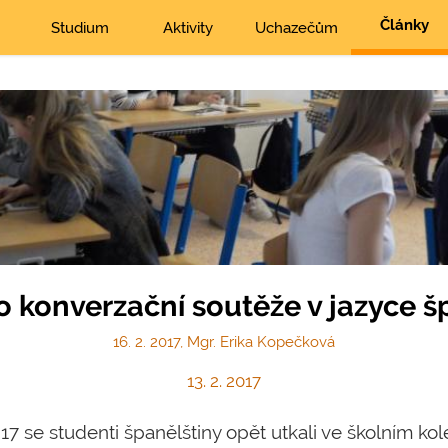
Články
Studium
Aktivity
Uchazečům
lo konverzační soutěže v jazyce 
16. 2. 2017, Mgr. Erika Kopečková
13. 2. 2017
17 se studenti španělštiny opět utkali ve školním ko