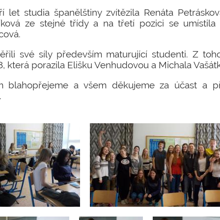
tří let studia španělštiny zvítězila Renáta Petrásk
íková ze stejné třídy a na třetí pozici se umístil
cová.
ěřili své síly především maturující studenti. Z toho
8, která porazila Elišku Venhudovou a Michala Vašát
 blahopřejeme a všem děkujeme za účast a př
.