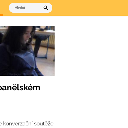
search
španělském
le konverzační soutěže.