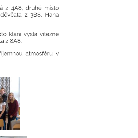
ová z 4A8, druhé místo
a děvčata z 3B8, Hana
to klání vyšla vítězně
ka z 8A8.
íjemnou atmosféru v