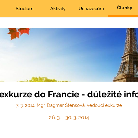
Články
Studium
Aktivity
Uchazečům
 exkurze do Francie - důležité in
7. 3. 2014, Mgr. Dagmar Štensová, vedoucí exkurze
26. 3. - 30. 3. 2014
,