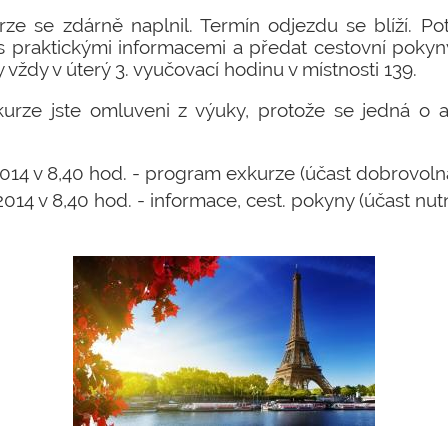
ze se zdárně naplnil. Termín odjezdu se blíží. Po
 praktickými informacemi a předat cestovní pokyn
vždy v úterý 3. vyučovací hodinu v místnosti 139.
rze jste omluveni z výuky, protože se jedná o a
. 2014 v 8,40 hod. - program exkurze (účast dobrovoln
 2014 v 8,40 hod. - informace, cest. pokyny (účast nut