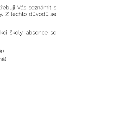
třebuji Vás seznámit s
y. Z těchto důvodů se
kci školy, absence se
á)
ná)