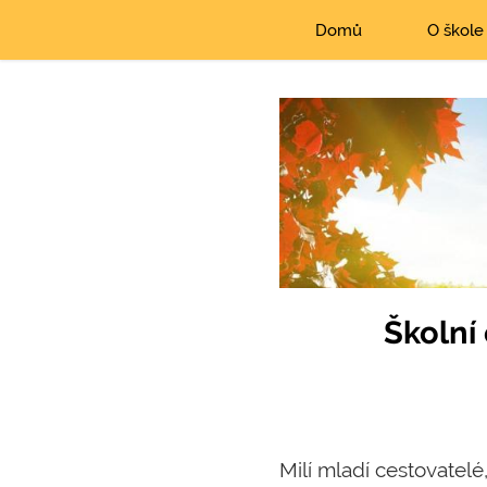
Domů
O škole
Školní
Milí mladí cestovatelé