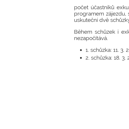
počet účastníků exkur
programem zájezdu, s
uskuteční dvě schůzky 
Během schůzek i exku
nezapočítává.
1. schůzka: 11. 3
2. schůzka: 18. 3.