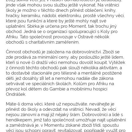
jinde však mohou svou službu ještě vykonat. Na vrátnici
školy je možno v těchto dnech přinést oblečení, knihy,
hračky, keramiku, nádobí, elektroniku, prostě všechny věci,
které jsou funkční a které by ještě mohly najít své
uplatnění. Sbírka je určena pro Moment, tak trochu jiný
obchod. Jedná se o organizaci spolupracující s Koly pro
Afriku. Tato společnost provozuje v Ostravě několik
obchodů s charitativním zaměřením.
Činnost obchodů je založena na dobrovolnictví. Zboží se
zde prodává za minimální ceny, aby posloužilo ještě lidem,
kteří si nové či dražší věci nemohou dovolit koupit. Výtěžek
z činnosti těchto obchodů pak slouží několika aktivitám, a
to dostavbě stacionáře pro tělesně a mentálně postižené
děti, jež dosáhly 18 let a nemohou nadále dle zákona
setrvávat ve speciálních školách, Kolům pro Afriku na
převoz kol dětem do Gambie a mobilnímu hospici
Ondrášek.
Máte-li doma věci, které už nepoužíváte, neváhejte je
přinést do školy a odevzdat na vrátnici. Nevadí, že věci
nejsou zánovní a mají již nějaký šrám. Dobrovolníci a lidé s
hendikepem, jimž tato společnost umožňuje najít uplatnění
a zaměstnává je, v Momentu získané zboží třídí, spoustu
věcí jsou schopni opravit, revitalizovat, popřípadě využít pro