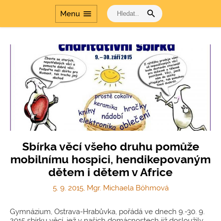
search
menu
Menu
Sbírka věcí všeho druhu pomůže
mobilnímu hospici, hendikepovaným
dětem i dětem v Africe
5. 9. 2015, Mgr. Michaela Böhmová
Gymnázium, Ostrava-Hrabůvka, pořádá ve dnech 9.-30. 9.
2015 sbírku věcí, jež v našich domácnostech již dosloužily,