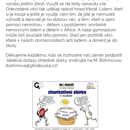
výrobu jiného zboží. Využít se dá tedy opravdu vše.
Odevzdané věci tak udělají radost hned třikrát. Lidem, kteří
si je koupí a ještě je využijí, vám tím, že jste je nemuseli
vyhodit a darovali je na dobrou věc, a těm, kteří si sami
pomoci nemohou – dětem s postižením, smrtelně
nemocným lidem a dětem v Africe. A naše gymnázium
může být součástí této pomoci. Stačí jen protřídit věci,
které v našich domácnostech leží ladem, a donést je do
školy.
Děkujeme každému, kdo se rozhodne náš záměr podpořit.
Jakékoli dotazy ohledně sbírky směřujte na M. Böhmovou
(bohmova@ghrabuvka.cz).