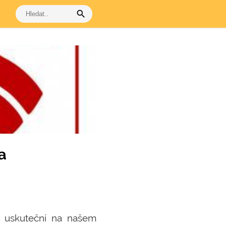
search
a
se uskuteční na našem