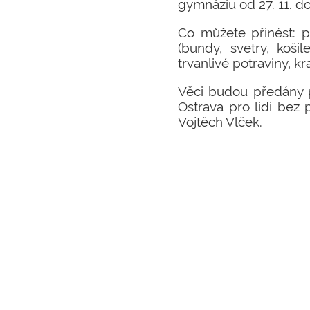
gymnáziu od 27. 11. do 
Co můžete přinést: př
(bundy, svetry, koši
trvanlivé potraviny, kr
Věci budou předány 
Ostrava pro lidi bez p
Vojtěch Vlček.