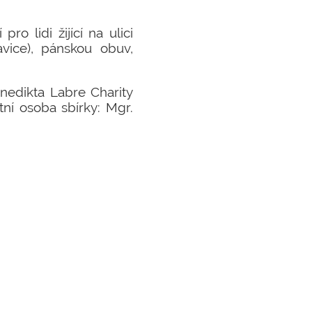
o lidi žijící na ulici
avice), pánskou obuv,
edikta Labre Charity
ktní osoba sbírky: Mgr.