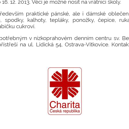
16. 12. 2013. Věci je možné nosit na vrátnici školy.
edevším praktické pánské, ale i dámské oblečení pr
le, spodky, kalhoty, tepláky, ponožky, čepice, ruk
abičku cukroví.
potřebným v nízkoprahovém denním centru sv. Ben
řístřeší na ul. Lidická 54, Ostrava-Vítkovice. Konta