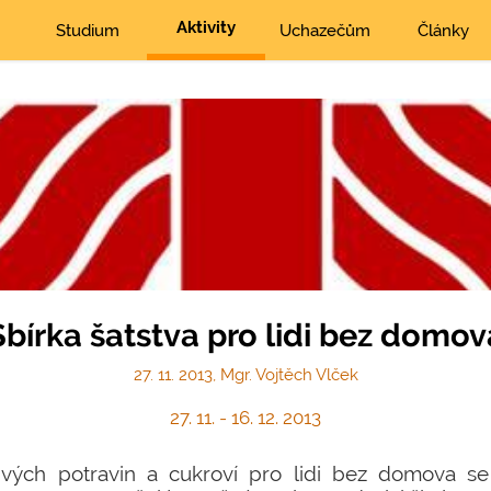
Aktivity
Studium
Uchazečům
Články
Sbírka šatstva pro lidi bez domov
27. 11. 2013, Mgr. Vojtěch Vlček
27. 11. - 16. 12. 2013
nlivých potravin a cukroví pro lidi bez domova 