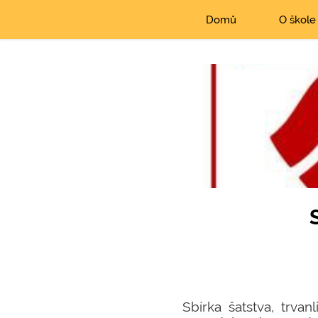
Domů
O škole
Sbírka šatstva, trva