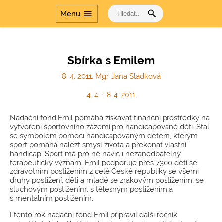
Přírodovědné
laboratoře v
search
menu
Menu
gymnáziích
Dalším vzděláváním
pedagogických
pracovníků k jejich
Sbírka s Emilem
profesnímu rozvoji
8. 4. 2011, Mgr. Jana Sládková
Šablony
Dvakrát měř a jednou
4. 4. - 8. 4. 2011
řeš
Nadační fond Emil pomáhá získávat finanční prostředky na
Cesta dějinami a Cesta
vytvoření sportovního zázemí pro handicapované děti. Stal
dějinami - období
se symbolem pomoci handicapovaným dětem, kterým
komunismu
sport pomáhá nalézt smysl života a překonat vlastní
handicap. Sport má pro ně navíc i nezanedbatelný
terapeutický význam. Emil podporuje přes 7300 dětí se
zdravotním postižením z celé České republiky se všemi
druhy postižení: děti a mladé se zrakovým postižením, se
sluchovým postižením, s tělesným postižením a
s mentálním postižením.
I tento rok nadační fond Emil připravil další ročník