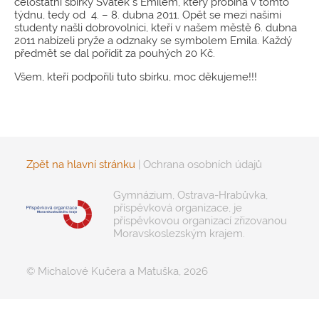
celostátní sbírky Svátek s Emilem, který probíhá v tomto
týdnu, tedy od 4. – 8. dubna 2011. Opět se mezi našimi
studenty našli dobrovolníci, kteří v našem městě 6. dubna
2011 nabízeli pryže a odznaky se symbolem Emila. Každý
předmět se dal pořídit za pouhých 20 Kč.
Všem, kteří podpořili tuto sbírku, moc děkujeme!!!
Zpět na hlavní stránku
|
Ochrana osobních údajů
Gymnázium, Ostrava-Hrabůvka,
příspěvková organizace, je
příspěvkovou organizací zřizovanou
Moravskoslezským krajem.
© Michalové Kučera a Matuška, 2026