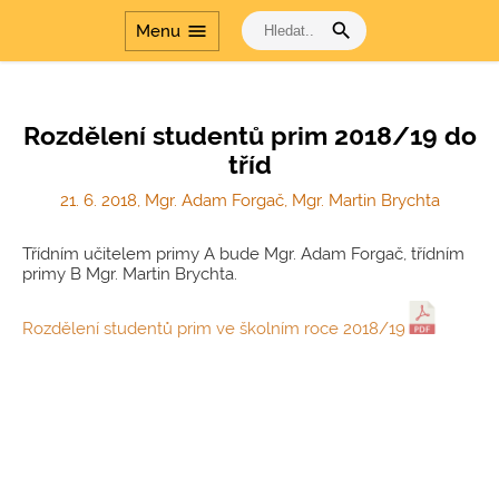
Přírodovědné
laboratoře v
search
menu
Menu
gymnáziích
Dalším vzděláváním
pedagogických
pracovníků k jejich
Rozdělení studentů prim 2018/19 do
profesnímu rozvoji
tříd
Šablony
21. 6. 2018, Mgr. Adam Forgač, Mgr. Martin Brychta
Dvakrát měř a jednou
řeš
Třídním učitelem primy A bude Mgr. Adam Forgač, třídním
Cesta dějinami a Cesta
primy B Mgr. Martin Brychta.
dějinami - období
komunismu
Rozdělení studentů prim ve školním roce 2018/19