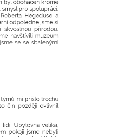
den byl obohacen kromě
 smysl pro spolupráci.
, Roberta Hegedüse a
rní odpoledne jsme si
í skvostnou přírodou.
sme navštívili muzeum
jsme se se sbalenými
8
 týmů mi přišlo trochu
o čin později ovlivnil
lidí. Ubytovna veliká,
em pokoji jsme nebyli