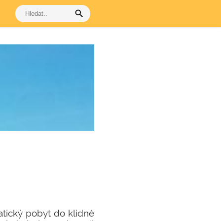
search
atický pobyt do klidné