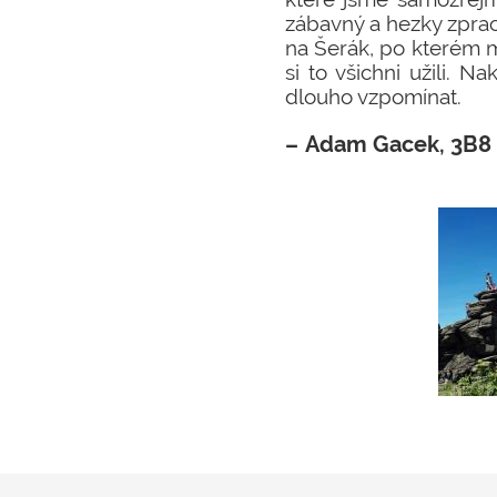
zábavný a hezky zpra
na Šerák, po kterém mě
si to všichni užili. 
dlouho vzpomínat.
Adam Gacek, 3B8