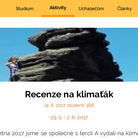
Aktivity
Studium
Uchazečům
Články
Recenze na klimaťák
14. 6. 2017, studenti 3B8
29. 5. - 2. 6. 2017
tna 2017 jsme se společně s tercií A vydali na klim