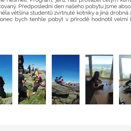
covaný. Předposlední den našeho pobytu jsme absolv
la většina studentů zvrtnuté kotníky a jiná drobná 
Nakonec bych tenhle pobyt v přírodě hodnotil velm