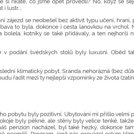
itě si říkáte, co jsme opět provedli? No, když se s
i lustr...
enní zájezd se neobešel bez aktivit typu učení, hraní,
Zábava to byla, dokonce i cesta lanovkou na vrchol
a bolela, kotníky se také přidávaly, a ten nejhorší n
ě v podání švédských stolů byly luxusní. Oběd tak
oslední klimatický pobyt. Sranda nehorázná (bez důte
 budu řadit mezi ty nejlepší vzpomínky ze života (zatím
ho pobytu byly pozitivní. Ubytování mi přišlo velmi 
koje byly pěkné, ale stěny byly velice tenké, takže 
náš penzion nacházel, byl také hezký, dokonce tam 
ě nesměli. Program, jenž nás provázel celým kli