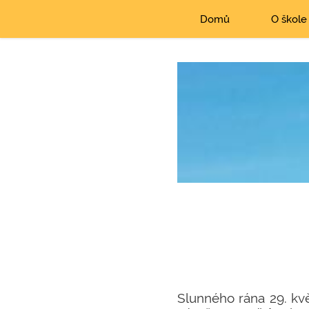
Domů
O škole
Slunného rána 29. kvě