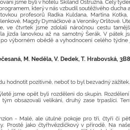
ovaní jsme byli v hotelu Skiland Ostružná. Celý tý
rogramem, který v nás vzbudil soutěživého ducha a
tovkou profesorů Radka Kuldana, Martina Kotka
elenkové, Magdy Dymáčkové a Veroniky Orlitové. Úte
e, ve čtvrtek jsme zdolali náročnou cestu tamějš
la jízda lanovkou až na samotný Šerák. V pátek j
a po výborném obědě a vyhodnocení celého týdne 
ečesaná, M. Neděla, V. Dedek, T. Hrabovská, 3B
u hodnotit pozitivně, neboť to byl bezvadný zážitek.
letě jsme opět byli rozděleni do skupin. Rozdělení
tým obsazovali velikáni, druhý zase trpaslíci. Tent
ion - Malé, ale útulné pokoje pro tři, čtyři či pět 
y. Prostě jako čtyřhvězdičkový v přírodě. Na naš