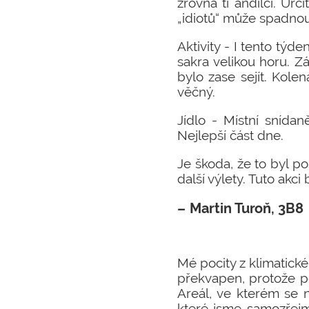
zrovna ti andílci. Urč
„idiotů“ může spadnout 
Aktivity - I tento týd
sakra velikou horu. 
bylo zase sejít. Kolen
věčný.
Jídlo - Místní snídan
Nejlepší část dne.
Je škoda, že to byl p
další výlety. Tuto akci
Martin Turoň, 3B8
Mé pocity z klimatické
překvapen, protože po
Areál, ve kterém se 
které jsme samozřejm