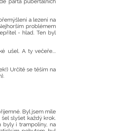
ejde parta pubertálních
 přemýšlení a lezení na
. Nejhorším problémem
epřítel - hlad. Ten byl
é ušel. A ty večeře...
k!) Určitě se těším na
).
příjemné. Byl jsem mile
šel slyšet každý krok.
byly i trampolíny, na
matickým pobytem, byl