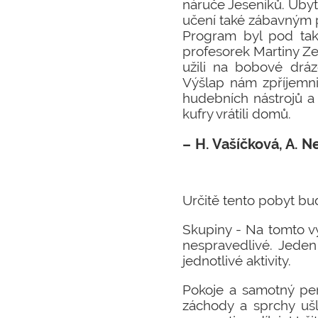
náruče Jeseníků. Ubyt
učení také zábavným p
Program byl pod tak
profesorek Martiny Z
užili na bobové dráz
Výšlap nám zpříjemni
hudebních nástrojů 
kufry vrátili domů.
H. Vašíčková, A. N
Určitě tento pobyt bud
Skupiny - Na tomto vý
nespravedlivé. Jeden 
jednotlivé aktivity.
Pokoje a samotný penz
záchody a sprchy ušl