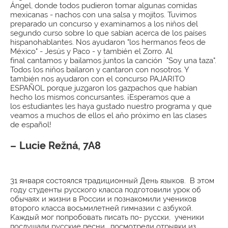
Ángel, donde todos pudieron tomar algunas comidas
mexicanas - nachos con una salsa y mojitos. Tuvimos
preparado un concurso y examinamos a los niňos del
segundo curso sobre lo que sabían acerca de los países
hispanohablantes. Nos ayudaron "los hermanos feos de
México" - Jesús y Paco - y también el Zorro. Al
final cantamos y bailamos juntos la canción "Soy una taza".
Todos los niňos bailaron y cantaron con nosotros. Y
también nos ayudaron con el concurso PAJARITO
ESPAÑOL porque juzgaron los gazpachos que habían
hecho los mismos concursantes. ¡Esperamos que a
los estudiantes les haya gustado nuestro programa y que
veamos a muchos de ellos el aňo próximo en las clases
de español!
Lucie Režná, 7A8
31 января состоялся традиционный День языков. В этом
году студенты русского класса подготовили урок об
обычаях и жизни в России и познакомили учеников
второго класса восьмилетней гимназии с азбукой.
Kаждый мог попробовать писать по- русски, ученики
послушали русские песни, посмотрели отрывки из