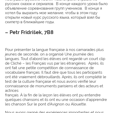
русских сказок и сериалов. В конце каждого урока было
объявление соревнования групп учеников. В конце я
хотел бы выразить моe желание, чтобы в этом году
открыли новый курс русского языка, который взял бы
скипетр в ближайшие годы.
Petr Fridrišek, 7B8
Pour présenter la langue française à nos camarades plus
jeunes de seconde, on a organisé Une journée des
langues. Tout d’abord les élèves ont regardé un court clip
de Cliché – les Français vus par les étrangères. Après, ils
ont fait une petite compétition de connaissance de
vocabulaire français. Il faut dire que tous les participants
ont été vraiement débrouillards. Après, ils ont complété le
test de la culture française et nous avons vérifié leur
connaissance de monuments parisiens et des acteurs et
actrices
français. À la fin de la leçon les élèves ont pu entendre
quelques chansons et ils ont eu une occasion d'apprendre
les chanson Sur le pont d'Avignon ou Alouette.
Nous avons gagné des expériences importantes et nous