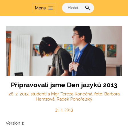
search
menu
Menu
Připravovali jsme Den jazyků 2013
28. 2. 2013, studenti a Mgr. Tereza Konečná, foto: Barbora
Hemzová, Radek Pohořelský
31. 1. 2013
Version 1: