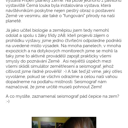
výstava Příběh planety Země. Na ploše jednoho z pavilonů
výstaviště Černá louka byla instalována výstava, která
návštěvníkům poskytne nejen pestrý obraz o postavení
Země ve vesmíru, ale také o "fungování" přírody na naší
planetě.
Já jako učitel biologie a zeměpisu jsem tedy nemohl
odolat a spolu s žáky třídy 2A8, kteří projevili zájem o
prohlídku výstavy, jsme jedno čtvrteční odpoledne podnikli
na uvedené místo výsadek. Na mnoha panelech, v mnoha
expozicích a na dotykových monitorech jsme se mohli (a
taky jsme to aktivně prováděli) zapojit prakticky všemi
smysly do poznávání Země . Asi největší úspěch mezi
všemi sklidil simulátor zemětřesení a seismograf, jehož
citlivost jsme řádně prověřili! :-) A tak teď již víme, jaký otřes
vyvoláme, pokud se všichni odrazíme a celou naší vahou
dopadneme na podlahu místnosti. Seismograf nám
naznačoval, že jsme určitě museli pohnout Zemí!
A co myslíte, zaznamenal seismograf pád čepice na zem?
:-)