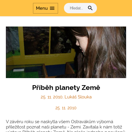
search
menu
Menu
Příběh planety Země
25. 11. 2010, Lukáš Slouka
25. 11. 2010
V závěru roku se naskytla všem Ostravákům výborná
příležitost poznat naši planetu - Zemi. Zavítala k nám totiž