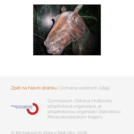
Zpět na hlavní stránku
|
Ochrana osobních údajů
Gymnázium, Ostrava-Hrabůvka,
příspěvková organizace, je
příspěvkovou organizací zřizovanou
Moravskoslezským krajem.
© Michalové Kučera a Matuška, 2026