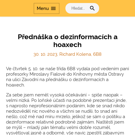
laboratoře v
search
menu
gymnáziích
Menu
Dalším vzděláváním
pedagogických
pracovníků k jejich
profesnímu rozvoji
Přednáška o dezinformacích a
hoaxech
Šablony
Dvakrát měř a jednou
30. 10. 2023, Richard Kolena, 6B8
řeš
Cesta dějinami a Cesta
Ve čtvrtek 5. 10. se naše třída 6B8 vydala pod vedením paní
dějinami - období
profesorky Miroslavy Fialové do Knihovny města Ostravy
komunismu
na ulici Závodní na přednášku o dezinformacích a
hoaxech.
Za sebe jsem neměl vysoká očekávání – spíše naopak –
velmi nízká. Po loňské účasti na podobné prezentaci jinde,
s naprosto neprofesionálním podáním, kde se snad nikdo
nedozvěděl nic nového a všichni se nudili, to snad ani
nešlo, což mě nad míru mrzelo, jelikož se sám o politiku a
dezinformace relativně podrobně zajímám. Naštěstí jsem
se mýlil – mladý pán tématu velmi dobře rozuměl,
vysvětloval jasně a odborně, vše navíc zpestřil zábavným