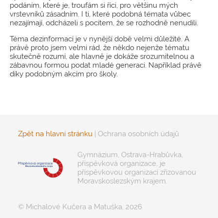
podáním, které je, troufám si říci, pro většinu mých
vrstevníků zásadním. I ti, které podobná témata vůbec
nezajímají, odcházeli s pocitem, že se rozhodně nenudili.
Téma dezinformací je v nynější době velmi důležité. A
právě proto jsem velmi rád, že někdo nejenže tématu
skutečně rozumí, ale hlavně je dokáže srozumitelnou a
zábavnou formou podat mladé generaci. Například právě
díky podobným akcím pro školy.
Zpět na hlavní stránku
|
Ochrana osobních údajů
Gymnázium, Ostrava-Hrabůvka,
příspěvková organizace, je
příspěvkovou organizací zřizovanou
Moravskoslezským krajem.
© Michalové Kučera a Matuška, 2026