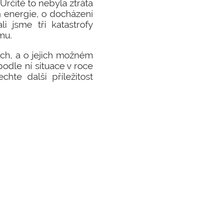
Určitě to nebyla ztráta
h energie, o docházení
i jsme tři katastrofy
mu.
ech, a o jejich možném
podle ní situace v roce
hte další příležitost