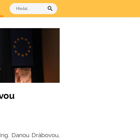
search
ovou
 Ing. Danou Drábovou,