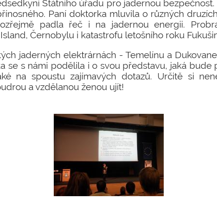
ředsedkyní Státního úřadu pro jadernou bezpečnost. 
přínosného. Paní doktorka mluvila o různých druzíc
mozřejmě padla řeč i na jadernou energii. Probral
Island, Černobylu i katastrofu letošního roku Fukuši
ských jaderných elektrárnách - Temelínu a Dukovan
ka se s námi podělila i o svou představu, jaká bude 
é na spoustu zajímavých dotazů. Určitě si nenec
udrou a vzdělanou ženou ujít!