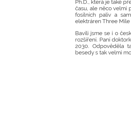
Ph.D., která je také p
času, ale něco velmi 
fosilních paliv a sa
elektráren Three Mile 
Bavili jsme se i o če
rozšíření. Paní doktor
2030. Odpověděla tak
besedy s tak velmi mo