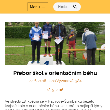
search
menu
Menu
Přebor škol v orientačním běhu
22. 6. 2016, Jana Vývodová, 3A4
18. 5. 2016
Ve středu 18. května se v Havířově-Šumbarku běželo
krajské kolo v orientačním běhu, ze kterého nejlepší týmy