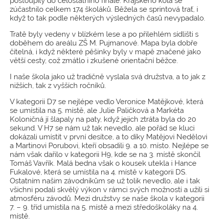
postoupily do celostátního finále. Krajského kola se
zúčastnilo celkem 174 školáků. Běžela se sprintová trať, i
když to tak podle některých výsledných časů nevypadalo.
Tratě byly vedeny v blízkém lese a po přilehlém sídlišti s
doběhem do areálu ZŠ M. Pujmanové. Mapa byla dobře
čitelná, i když některé pěšinky byly v mapě značené jako
větší cesty, což zmátlo i zkušené orientační běžce.
I naše škola jako už tradičně vyslala svá družstva, a to jak z
nižších, tak z vyšších ročníků.
V kategorii D7 se nejlépe vedlo Veronice Matějkové, která
se umístila na 5. místě, ale Julie Paličková a Markéta
Koloničná jí šlapaly na paty, když jejich ztráta byla do 20
sekund. V H7 se nám už tak nevedlo, ale pořád se kluci
dokázali umístit v první desítce, a to díky Matějovi Nedělovi
a Martinovi Porubovi, kteří obsadili 9. a 10. místo. Nejlépe se
nám však dařilo v kategorii H9, kde se na 3. místě skončil
Tomáš Vavřík. Malá bedna však o kousek utekla i Hance
Fukalové, která se umístila na 4. místě v kategorii DS.
Ostatním našim závodníkům se už tolik nevedlo, ale i tak
všichni podali skvělý výkon v rámci svých možností a užili si
atmosféru závodů. Mezi družstvy se naše škola v kategorii
7. – 9. tříd umístila na 5. místě a mezi středoškoláky na 4.
místě.