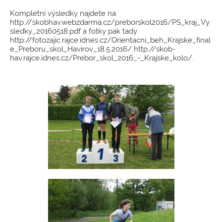
Kompletní výsledky najdete na
http://skobhav.webzdarma.cz/preborskol2016/PS_kraj_Vy
sledky_20160518.pdf a fotky pak tady:
http://fotozajic.rajce.idnes.cz/Orientacni_beh_Krajske_final
e_Preboru_skol_Havirov_18.5.2016/ http://skob-
hav.rajce.idnes.cz/Prebor_skol_2016_-_Krajske_kolo/.