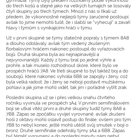
gymnázia. Týmy byly předem roztříděny podle výkonnosti
do třech košů a stejně jako na velkých turnajích se losovaly
čtyři skupiny po třech týmech. Mnozí z nás si říkali už
předem, že výkonnostně nejlepší týmy zaručeně postoupí,
avšak to jsme nemohli tušit, že i slabší se “vyhecují“ a zavaří
hlavy i týmům s vynikajícími hráči v týmu.
Už v první skupině se týmy statečně popraly s týmem 8A8
a dlouho odolávaly, avšak tým vedený zkušeným
florbalovým hráčem nakonec postoupil do vyřazovacích
bojů. Druhá skupina byla asi nejnapínavější a
nejvyrovnanější. Každý z týmu bral po jedné výhře a
prohře, a tak muselo rozhodnout skóre, které bylo ve
prospěch hráčů 7A8. Ve třetí skupině to byl taktéž boj a do
soubojů, které nakonec vyhrála 6B8 se zapojily i ženy, což
byla velká radost, že i ženy se nebojí postavit mužskému
pohlaví a jak jsme mohli vidět, tak jim i pořádně vytřít zrak.
Poslední skupina už se i přes velkou snahu čtvrtého
ročníku vyvinula ve prospěch 1A4. V prvním semifinálovém
boji se utkal vítěz první a druhé skupiny tudíž týmy 8A8 a
7B8. Zápas se zpočátku vyvíjel vyrovnaně, avšak zkušení
hoši z oktávy mohli oslavit postup do finále, ovšem pro tým
7B8 to nebyl konec, ještě mohli utěšit svůj smutek v boji o
bronz. Druhé semifinále odehrály týmy 1A4 a 6B8. Zápas
byl téměř vyrovnaný a do poslední minuty nám nebyl