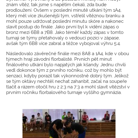
znám vítěz, tak jsme s napětím čekali, zda bude
prodloužení. Ovšem v poslední minutě utkání tým 1A4,
který měl více zkušenější tým, vstřelil vítěznou branku a
mohl pouze udržovat poslední minutu skóre a nakonec
slavit postup do finále. Jako první byl k vidění zápas o
bronz mezi 6B8 a 7B8. Jako téměř každý zápas v tomto
turnaji se týmy přetahovaly o vedoucí pozici v zápase,
avšak tým 6B8 více zabral a těžce vybojoval výhru 5:4.
Následovalo závěrečné finále mezi 8A8 a 1A4, kde v obou
týmech hrají závodní florbalisté. Prvních pět minut
finálového utkání bylo napjatých jak kšandy. Jednu chvíli
vedl dokonce tým z prvního ročníku, což by mohlo být
senzací, kdyby porazil tak výkonnostně dobrý tým. Jelikož
se tým oktávy nechtěl nechat zahanbit, začal na soupeře
tlačit a rázem otočil hru z 2:3 na 7:3 a mohl slavit vítězství v
prvním ročníku florbalového turnaje vyššího gymnázia.