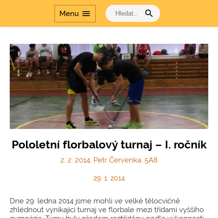
search
menu
Menu
Pololetní florbalový turnaj – I. ročník
2. 2. 2014, Petr Červenka, 5A8
29. 1. 2014
Dne 29. ledna 2014 jsme mohli ve velké tělocvičně
zhlédnout vynikající turnaj ve florbale mezi třídami vyššího